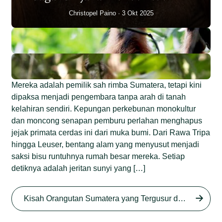
Christopel Paino
3 Okt 2025
Mereka adalah pemilik sah rimba Sumatera, tetapi kini
dipaksa menjadi pengembara tanpa arah di tanah
kelahiran sendiri. Kepungan perkebunan monokultur
dan moncong senapan pemburu perlahan menghapus
jejak primata cerdas ini dari muka bumi. Dari Rawa Tripa
hingga Leuser, bentang alam yang menyusut menjadi
saksi bisu runtuhnya rumah besar mereka. Setiap
detiknya adalah jeritan sunyi yang […]
Begini Nasib Orangutan
Sumatera di Rawa Tripa
Kisah Orangutan Sumatera yang Tergusur dari Rumah Sendiri series
Begini Modus Perburuan
Junaidi Hanafiah
27 Agu 2025
Orangutan Sumatera