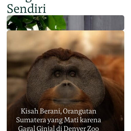
Sendiri
Populasi Orangutan
Sumatera Berkurang 2.700
Kisah Berani, Orangutan
Individu dalam Satu Dekade?
Sumatera yang Mati karena
Junaidi Hanafiah
14 Jul 2026
Gagal Ginjal di Denver Zoo