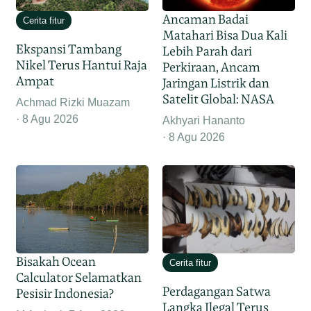
Ancaman Badai
Cerita fitur
Matahari Bisa Dua Kali
Ekspansi Tambang
Lebih Parah dari
Nikel Terus Hantui Raja
Perkiraan, Ancam
Ampat
Jaringan Listrik dan
Satelit Global: NASA
Achmad Rizki Muazam
8 Agu 2026
Akhyari Hananto
8 Agu 2026
Bisakah Ocean
Cerita fitur
Calculator Selamatkan
Perdagangan Satwa
Pesisir Indonesia?
Langka Ilegal Terus