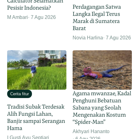
Calculator Selamatkan
Perdagangan Satwa
Pesisir Indonesia?
Langka Ilegal Terus
M Ambari
7 Agu 2026
Marak di Sumatera
Barat
Novia Harlina
7 Agu 2026
Agama mwanzae, Kadal
Cerita fitur
Penghuni Bebatuan
Tradisi Subak Terdesak
Sabana yang Seolah
Alih Fungsi Lahan,
Mengenakan Kostum
Banjir sampai Serangan
“Spider-Man”
Hama
Akhyari Hananto
I Gusti Ayu Septiari
6 Agu 2026