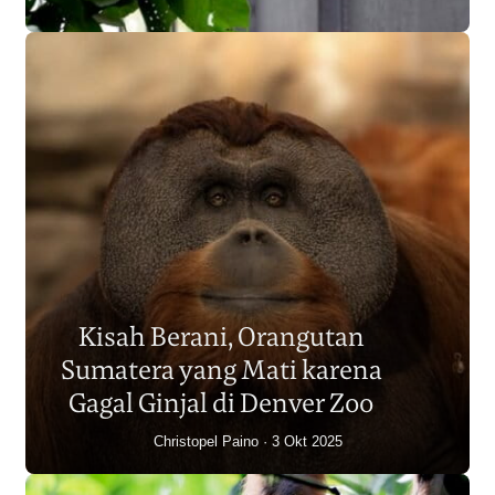
Populasi Orangutan
Sumatera Berkurang 2.700
Kisah Berani, Orangutan
Individu dalam Satu Dekade?
Sumatera yang Mati karena
Junaidi Hanafiah
14 Jul 2026
Gagal Ginjal di Denver Zoo
Christopel Paino
3 Okt 2025