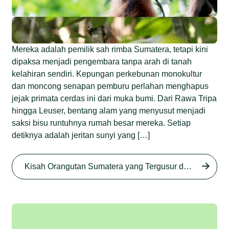
Mereka adalah pemilik sah rimba Sumatera, tetapi kini
dipaksa menjadi pengembara tanpa arah di tanah
kelahiran sendiri. Kepungan perkebunan monokultur
dan moncong senapan pemburu perlahan menghapus
jejak primata cerdas ini dari muka bumi. Dari Rawa Tripa
hingga Leuser, bentang alam yang menyusut menjadi
saksi bisu runtuhnya rumah besar mereka. Setiap
detiknya adalah jeritan sunyi yang […]
Begini Nasib Orangutan
Sumatera di Rawa Tripa
Kisah Orangutan Sumatera yang Tergusur dari Rumah Sendiri series
Begini Modus Perburuan
Junaidi Hanafiah
27 Agu 2025
Orangutan Sumatera
Junaidi Hanafiah
11 Jul 2025