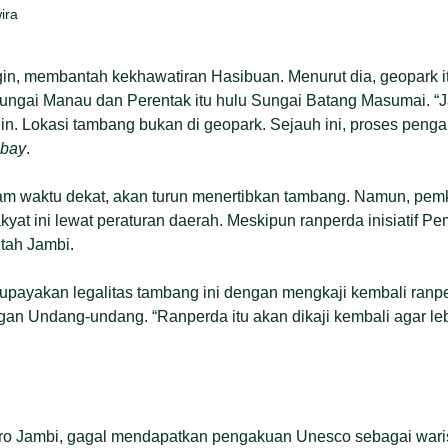
ira
gin, membantah kekhawatiran Hasibuan. Menurut dia, geopark i
ngai Manau dan Perentak itu hulu Sungai Batang Masumai. “Ja
. Lokasi tambang bukan di geopark. Sejauh ini, proses pengak
bay
.
am waktu dekat, akan turun menertibkan tambang. Namun, pem
yat ini lewat peraturan daerah. Meskipun ranperda inisiatif P
tah Jambi.
upayakan legalitas tambang ini dengan mengkaji kembali ranp
gan Undang-undang. “Ranperda itu akan dikaji kembali agar lebi
o Jambi, gagal mendapatkan pengakuan Unesco sebagai waris