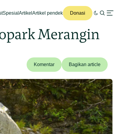
st
Spesial
Artikel
Artikel pendek
Donasi
eopark Merangin
Komentar
Bagikan article