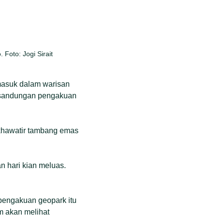
Foto: Jogi Sirait
masuk dalam warisan
tu sandungan pengakuan
 khawatir tambang emas
n hari kian meluas.
pengakuan geopark itu
im akan melihat