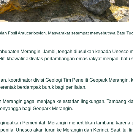
lah Fosil Araucarioxylon. Masyarakat setempat menyebutnya Batu Tuo. 
abupaten Merangin, Jambi, tengah diusulkan kepada Unesco 
liti khawatir aktivitas pertambangan emas rakyat menjadi ba
an, koordinator divisi Geologi Tim Peneliti Geopark Merangin,
erentak berdampak buruk bagi penilaian.
h Merangin gagal menjaga kelestarian lingkungan. Tambang kia
penyangga bagi Geopark Merangin.
ngingatkan Pemerintah Merangin menertibkan tambang karena 
m penilai Unesco akan turun ke Merangin dan Kerinci. Saat itu, t