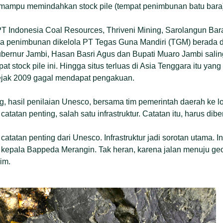
 mampu memindahkan stock pile (tempat penimbunan batu bara
 PT Indonesia Coal Resources, Thriveni Mining, Sarolangun Bar
ea penimbunan dikelola PT Tegas Guna Mandiri (TGM) berada d
bernur Jambi, Hasan Basri Agus dan Bupati Muaro Jambi sali
 stock pile ini. Hingga situs terluas di Asia Tenggara itu yang 
ejak 2009 gagal mendapat pengakuan.
ng, hasil penilaian Unesco, bersama tim pemerintah daerah ke l
tatan penting, salah satu infrastruktur. Catatan itu, harus dibe
catatan penting dari Unesco. Infrastruktur jadi sorotan utama.
if, kepala Bappeda Merangin. Tak heran, karena jalan menuju ge
nim.