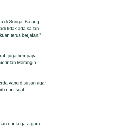
tu di Sungai Batang
di tidak ada kaitan
uan terus berjalan,”
kab juga berupaya
emerintah Merangin
erda yang disusun agar
h rinci soal
an dunia gara-gara