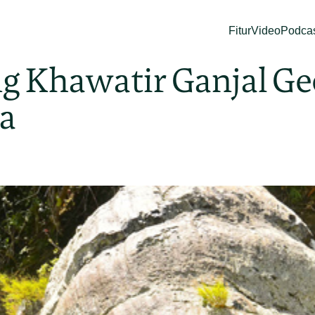
Fitur
Video
Podca
g Khawatir Ganjal G
ia