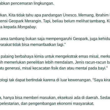
bkan pencemaran lingkungan.
tirkan. Kita tidak tahu apa pandangan Unesco. Memang, Ibrahi
tensi Geopark Merangin. Tapi, beliau belum melihat tambang. Ki
ya kepada
Mongabay
.
 di area tambang bukan saja mempengaruhi Geopark, juga kehi
syarakat tidak bisa memanfaatkan lagi.”
palaing berbahaya kimia untuk mengekstrak emas misal, merkur
ih memerlukan penelitian lebih mendalam. Jenis racun-racun ba
atu generasi, misal kecacatan fisik dan atau mental pada bayi.”
logi tak dapat bertindak karena di luar kewenangan. “Saya kir
a, hanya bisa memberi masukan, eksekusi ada di daerah. Seda
, pelestarian, dan pengembangan ekonomi masyarakat.