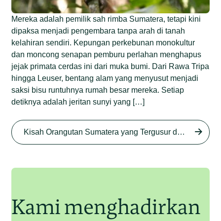
Mereka adalah pemilik sah rimba Sumatera, tetapi kini
dipaksa menjadi pengembara tanpa arah di tanah
kelahiran sendiri. Kepungan perkebunan monokultur
dan moncong senapan pemburu perlahan menghapus
jejak primata cerdas ini dari muka bumi. Dari Rawa Tripa
hingga Leuser, bentang alam yang menyusut menjadi
saksi bisu runtuhnya rumah besar mereka. Setiap
detiknya adalah jeritan sunyi yang […]
Begini Nasib Orangutan
Sumatera di Rawa Tripa
Kisah Orangutan Sumatera yang Tergusur dari Rumah Sendiri series
Begini Modus Perburuan
Junaidi Hanafiah
27 Agu 2025
Orangutan Sumatera
Junaidi Hanafiah
11 Jul 2025
Kami menghadirkan