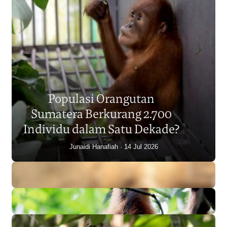
Populasi Orangutan
Sumatera Berkurang 2.700
Kisah Berani, Orangutan
Individu dalam Satu Dekade?
Sumatera yang Mati karena
Junaidi Hanafiah
14 Jul 2026
Gagal Ginjal di Denver Zoo
Christopel Paino
3 Okt 2025