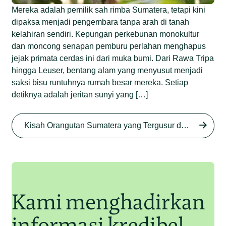
Mereka adalah pemilik sah rimba Sumatera, tetapi kini
dipaksa menjadi pengembara tanpa arah di tanah
kelahiran sendiri. Kepungan perkebunan monokultur
dan moncong senapan pemburu perlahan menghapus
jejak primata cerdas ini dari muka bumi. Dari Rawa Tripa
hingga Leuser, bentang alam yang menyusut menjadi
saksi bisu runtuhnya rumah besar mereka. Setiap
detiknya adalah jeritan sunyi yang […]
Begini Nasib Orangutan
Sumatera di Rawa Tripa
Kisah Orangutan Sumatera yang Tergusur dari Rumah Sendiri series
Begini Modus Perburuan
Junaidi Hanafiah
27 Agu 2025
Orangutan Sumatera
Junaidi Hanafiah
11 Jul 2025
Kami menghadirkan
informasi kredibel