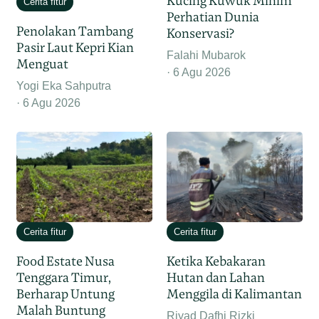
Kucing Kuwuk Minim
Cerita fitur
Perhatian Dunia
Penolakan Tambang
Konservasi?
Pasir Laut Kepri Kian
Falahi Mubarok
Menguat
6 Agu 2026
Yogi Eka Sahputra
6 Agu 2026
Cerita fitur
Cerita fitur
Food Estate Nusa
Ketika Kebakaran
Tenggara Timur,
Hutan dan Lahan
Berharap Untung
Menggila di Kalimantan
Malah Buntung
Riyad Dafhi Rizki