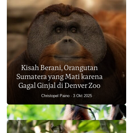
Populasi Orangutan
Sumatera Berkurang 2.700
Kisah Berani, Orangutan
Individu dalam Satu Dekade?
Sumatera yang Mati karena
Junaidi Hanafiah
14 Jul 2026
Gagal Ginjal di Denver Zoo
Christopel Paino
3 Okt 2025