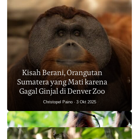
Populasi Orangutan
Sumatera Berkurang 2.700
Kisah Berani, Orangutan
Individu dalam Satu Dekade?
Sumatera yang Mati karena
Junaidi Hanafiah
14 Jul 2026
Gagal Ginjal di Denver Zoo
Christopel Paino
3 Okt 2025