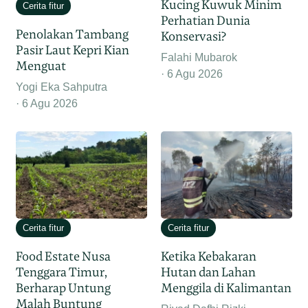
Kucing Kuwuk Minim
Cerita fitur
Perhatian Dunia
Penolakan Tambang
Konservasi?
Pasir Laut Kepri Kian
Falahi Mubarok
Menguat
6 Agu 2026
Yogi Eka Sahputra
6 Agu 2026
Cerita fitur
Cerita fitur
Food Estate Nusa
Ketika Kebakaran
Tenggara Timur,
Hutan dan Lahan
Berharap Untung
Menggila di Kalimantan
Malah Buntung