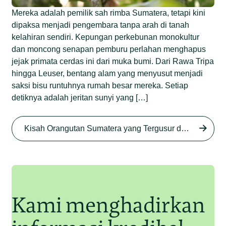
Mereka adalah pemilik sah rimba Sumatera, tetapi kini
dipaksa menjadi pengembara tanpa arah di tanah
kelahiran sendiri. Kepungan perkebunan monokultur
dan moncong senapan pemburu perlahan menghapus
jejak primata cerdas ini dari muka bumi. Dari Rawa Tripa
hingga Leuser, bentang alam yang menyusut menjadi
saksi bisu runtuhnya rumah besar mereka. Setiap
detiknya adalah jeritan sunyi yang […]
Begini Nasib Orangutan
Sumatera di Rawa Tripa
Kisah Orangutan Sumatera yang Tergusur dari Rumah Sendiri series
Begini Modus Perburuan
Junaidi Hanafiah
27 Agu 2025
Orangutan Sumatera
Junaidi Hanafiah
11 Jul 2025
Kami menghadirkan