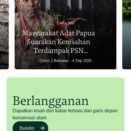
Cerita fitur
Masyarakat Adat Papua
Suarakan Keresahan
Terdampak PSN
Merauke
Christ J Belseran
4 Sep 2025
Berlangganan
Dapatkan kisah dan kabar terbaru dari garis depan
konservasi alam
Buletin