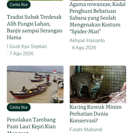
Agama mwanzae, Kadal
Cerita fitur
Penghuni Bebatuan
Tradisi Subak Terdesak
Sabana yang Seolah
Alih Fungsi Lahan,
Mengenakan Kostum
Banjir sampai Serangan
“Spider-Man”
Hama
Akhyari Hananto
I Gusti Ayu Septiari
6 Agu 2026
7 Agu 2026
Kucing Kuwuk Minim
Cerita fitur
Perhatian Dunia
Penolakan Tambang
Konservasi?
Pasir Laut Kepri Kian
Falahi Mubarok