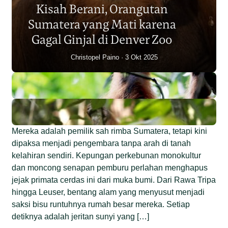
Kisah Berani, Orangutan
Individu dalam Satu Dekade?
Sumatera yang Mati karena
Junaidi Hanafiah
14 Jul 2026
Gagal Ginjal di Denver Zoo
Christopel Paino
3 Okt 2025
Mereka adalah pemilik sah rimba Sumatera, tetapi kini
dipaksa menjadi pengembara tanpa arah di tanah
kelahiran sendiri. Kepungan perkebunan monokultur
dan moncong senapan pemburu perlahan menghapus
jejak primata cerdas ini dari muka bumi. Dari Rawa Tripa
hingga Leuser, bentang alam yang menyusut menjadi
saksi bisu runtuhnya rumah besar mereka. Setiap
detiknya adalah jeritan sunyi yang […]
Begini Nasib Orangutan