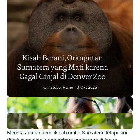
Populasi Orangutan
Sumatera Berkurang 2.700
Kisah Berani, Orangutan
Individu dalam Satu Dekade?
Sumatera yang Mati karena
Junaidi Hanafiah
14 Jul 2026
Gagal Ginjal di Denver Zoo
Christopel Paino
3 Okt 2025
Mereka adalah pemilik sah rimba Sumatera, tetapi kini