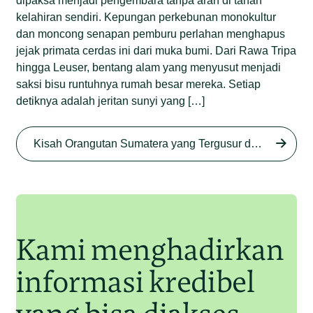
dipaksa menjadi pengembara tanpa arah di tanah
kelahiran sendiri. Kepungan perkebunan monokultur
dan moncong senapan pemburu perlahan menghapus
jejak primata cerdas ini dari muka bumi. Dari Rawa Tripa
hingga Leuser, bentang alam yang menyusut menjadi
saksi bisu runtuhnya rumah besar mereka. Setiap
detiknya adalah jeritan sunyi yang […]
Begini Nasib Orangutan
Sumatera di Rawa Tripa
Kisah Orangutan Sumatera yang Tergusur dari Rumah Sendiri series
Begini Modus Perburuan
Junaidi Hanafiah
27 Agu 2025
Orangutan Sumatera
Junaidi Hanafiah
11 Jul 2025
Kami menghadirkan
informasi kredibel