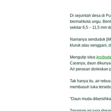
Di sejumlah desa di P
bermahkota ungu. Bentu
sekitar 6,5 – 11,5 mm 
Namanya senduduk [
M
kluruk atau senggani, 
Mengutip situs
krciboda
Caranya, daun dikunyah
Air perasan dioleskan
Tak hanya itu, air reb
membasuh luka tersebut
“Daun muda dibersihkan
Tanaman ini juga digun