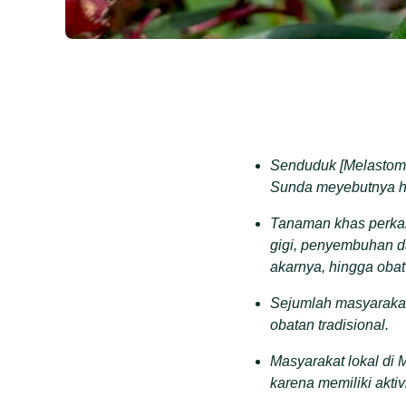
Senduduk [
Melastom
Sunda meyebutnya
T
anaman khas perkam
gigi, penyembuhan d
akar
nya
, hingga oba
S
ejumlah masyaraka
obatan tradisional.
Masyarakat lokal di
karena memiliki aktivi