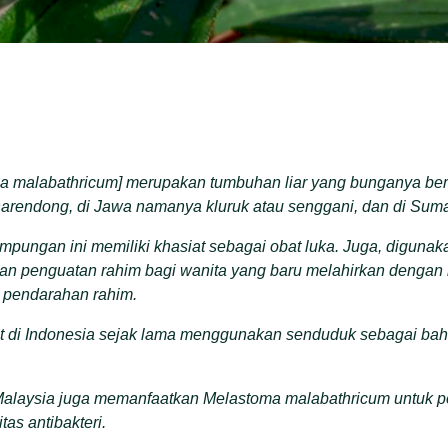
a malabathricum
] merupakan
tumbuhan liar yang bunganya
ber
h
arendong
, di
Jawa
namanya k
luruk
atau s
enggani
, dan di
Suma
pungan ini memiliki khasiat
sebagai obat luka
. J
uga
,
digunak
an penguatan rahim bagi wanita yang baru melahirkan dengan
t pendarahan rahim.
t di Indonesia sejak lama menggunakan
senduduk
sebagai bah
 Malaysia juga memanfaatkan Melastoma malabathricum untuk
tas antibakteri.