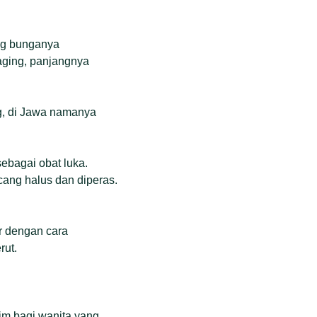
ang bunganya
aging, panjangnya
, di Jawa namanya
ebagai obat luka.
cang halus dan diperas.
r dengan cara
rut.
im bagi wanita yang