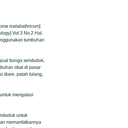
oma malabathricum
]
logy] Vol.3 No.2 Hal.
 menggunakan tumbuhan
njual bunga senduduk,
buhan obat di pasar
 diare, patah tulang,
 untuk mengatasi
enduduk untuk
Iban memanfatkannya