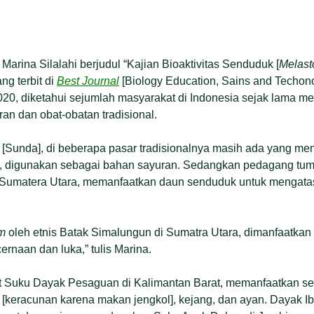
Marina Silalahi berjudul “Kajian Bioaktivitas Senduduk [
Melast
g terbit di
Best Journal
[Biology Education, Sains and Techono
020, diketahui sejumlah masyarakat di Indonesia sejak lama
ran dan obat-obatan tradisional.
 [Sunda], di beberapa pasar tradisionalnya masih ada yang me
, digunakan sebagai bahan sayuran. Sedangkan pedagang tum
 Sumatera Utara, memanfaatkan daun senduduk untuk mengatasi
um
oleh etnis Batak Simalungun di Sumatra Utara, dimanfaatkan
rnaan dan luka,” tulis Marina.
 Suku Dayak Pesaguan di Kalimantan Barat, memanfaatkan s
 [keracunan karena makan jengkol], kejang, dan ayan. Dayak 