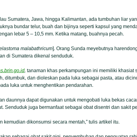
ulau Sumatera, Jawa, hingga Kalimantan, ada tumbuhan liar y
knya bundar telur, buah dan bijinya seperti kapsul yang mend
dengan lebar 5 – 10,5 mm. Ketika matang, buahnya pecah.
elastoma malabathricum
]
.
Orang Sunda meyebutnya harendong
dan di Sumatera dikenal senduduk.
s.brin.go.id
,
tanaman khas perkampungan ini memiliki khasiat s
, ditumbuk, dan dioleskan pada luka sebagai pasta, atau dicin
 pada luka untuk menghentikan pendarahan.
usan daunnya dapat digunakan untuk mengobati luka bekas caca
. Senduduk juga bermanfaat sebagai obat disentri dan sakit pe
 kemudian dikonsumsi secara mentah,” tulis artikel itu.
akan sebagai obat sakit gigi, penyembuhan dan penguatan rah