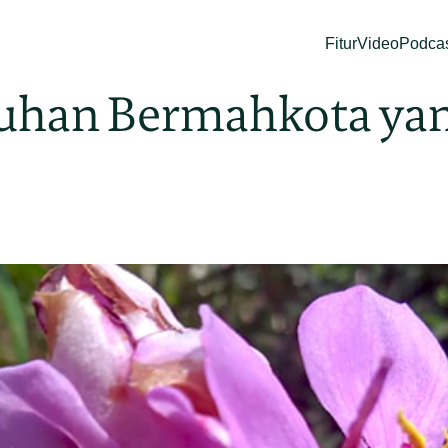
Fitur
Video
Podca
han Bermahkota yan