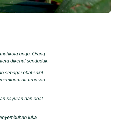
mahkota ungu
.
Orang
tera
dikenal s
endudu
k
.
an
sebagai obat sakit
 meminum air rebusan
an sayuran dan obat-
 penyembuhan luka