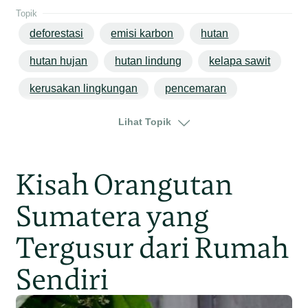
Topik
deforestasi
emisi karbon
hutan
hutan hujan
hutan lindung
kelapa sawit
kerusakan lingkungan
pencemaran
perubahan iklim
jambi
sumatera
Lihat Topik
Kisah Orangutan
Sumatera yang
Tergusur dari Rumah
Sendiri