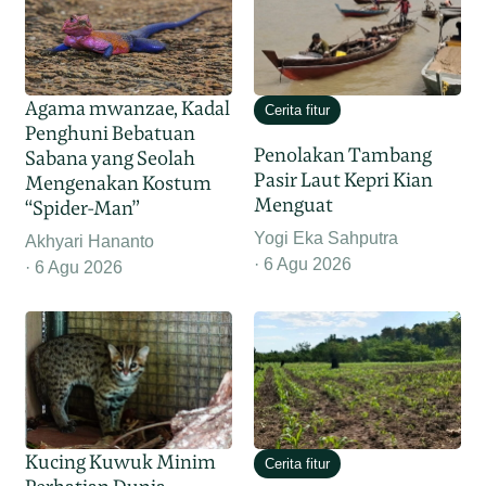
Agama mwanzae, Kadal
Cerita fitur
Penghuni Bebatuan
Penolakan Tambang
Sabana yang Seolah
Pasir Laut Kepri Kian
Mengenakan Kostum
Menguat
“Spider-Man”
Yogi Eka Sahputra
Akhyari Hananto
6 Agu 2026
6 Agu 2026
Kucing Kuwuk Minim
Cerita fitur