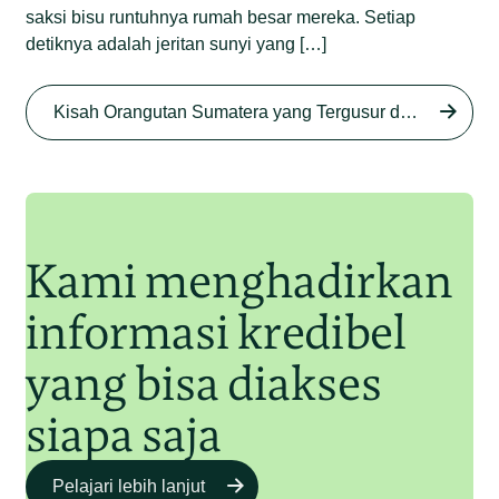
saksi bisu runtuhnya rumah besar mereka. Setiap
detiknya adalah jeritan sunyi yang […]
Begini Nasib Orangutan
Sumatera di Rawa Tripa
Kisah Orangutan Sumatera yang Tergusur dari Rumah Sendiri series
Begini Modus Perburuan
Junaidi Hanafiah
27 Agu 2025
Orangutan Sumatera
Junaidi Hanafiah
11 Jul 2025
Kami menghadirkan
informasi kredibel
yang bisa diakses
siapa saja
Pelajari lebih lanjut