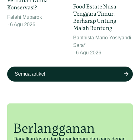
Perhatian Dunia
Food Estate Nusa
Konservasi?
Tenggara Timur,
Falahi Mubarok
Berharap Untung
6 Agu 2026
Malah Buntung
Bapthista Mario Yosryandi
Sara*
6 Agu 2026
Semua artikel
Berlangganan
Dapatkan kisah dan kabar terbaru dari garis depan