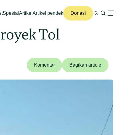
st
Spesial
Artikel
Artikel pendek
Donasi
royek Tol
Komentar
Bagikan article