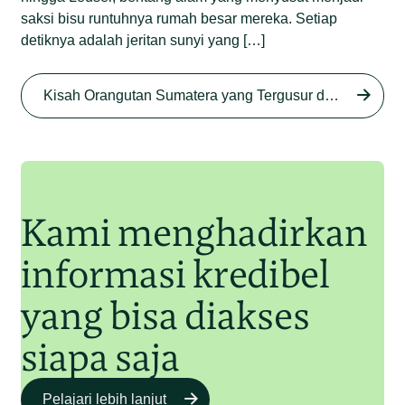
saksi bisu runtuhnya rumah besar mereka. Setiap
detiknya adalah jeritan sunyi yang […]
Begini Nasib Orangutan
Sumatera di Rawa Tripa
Kisah Orangutan Sumatera yang Tergusur dari Rumah Sendiri series
Begini Modus Perburuan
Junaidi Hanafiah
27 Agu 2025
Orangutan Sumatera
Junaidi Hanafiah
11 Jul 2025
Kami menghadirkan
informasi kredibel
yang bisa diakses
siapa saja
Pelajari lebih lanjut