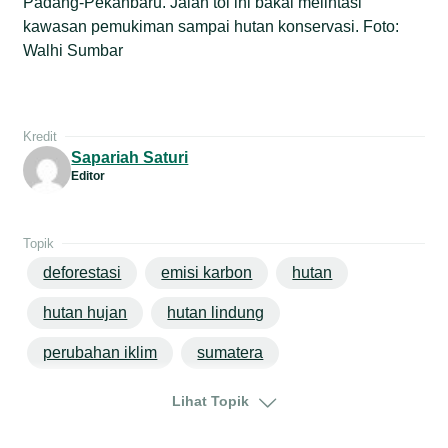
Padang-Pekanbaru. Jalan tol ini bakal melintasi
kawasan pemukiman sampai hutan konservasi. Foto:
Walhi Sumbar
Kredit
Sapariah Saturi
Editor
Topik
deforestasi
emisi karbon
hutan
hutan hujan
hutan lindung
perubahan iklim
sumatera
sumatera barat
Lihat Topik