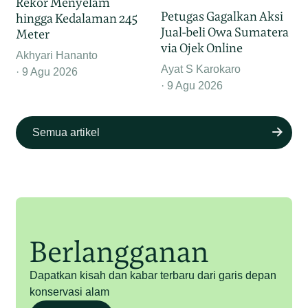
Rekor Menyelam
Petugas Gagalkan Aksi
hingga Kedalaman 245
Jual-beli Owa Sumatera
Meter
via Ojek Online
Akhyari Hananto
Ayat S Karokaro
9 Agu 2026
9 Agu 2026
Semua artikel
Berlangganan
Dapatkan kisah dan kabar terbaru dari garis depan
konservasi alam