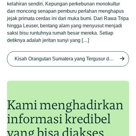
kelahiran sendiri. Kepungan perkebunan monokultur
dan moncong senapan pemburu perlahan menghapus
jejak primata cerdas ini dari muka bumi. Dari Rawa Tripa
hingga Leuser, bentang alam yang menyusut menjadi
saksi bisu runtuhnya rumah besar mereka. Setiap
detiknya adalah jeritan sunyi yang […]
Begini Nasib Orangutan
Sumatera di Rawa Tripa
Kisah Orangutan Sumatera yang Tergusur dari Rumah Sendiri series
Begini Modus Perburuan
Junaidi Hanafiah
27 Agu 2025
Orangutan Sumatera
Junaidi Hanafiah
11 Jul 2025
Kami menghadirkan
informasi kredibel
yang bisa diakses