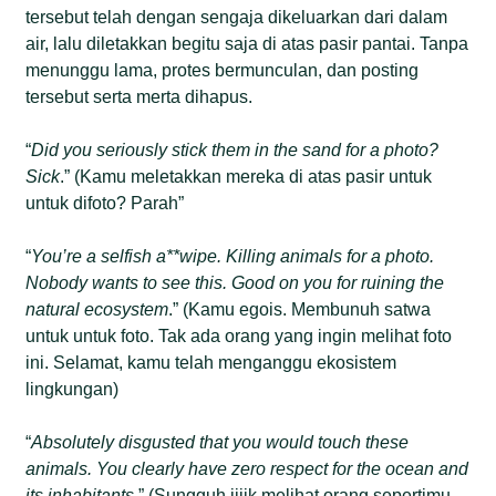
tersebut telah dengan sengaja dikeluarkan dari dalam
air, lalu diletakkan begitu saja di atas pasir pantai. Tanpa
menunggu lama, protes bermunculan, dan posting
tersebut serta merta dihapus.
“
Did you seriously stick them in the sand for a photo?
Sick
.” (Kamu meletakkan mereka di atas pasir untuk
untuk difoto? Parah”
“
You’re a selfish a**wipe. Killing animals for a photo.
Nobody wants to see this. Good on you for ruining the
natural ecosystem
.” (Kamu egois. Membunuh satwa
untuk untuk foto. Tak ada orang yang ingin melihat foto
ini. Selamat, kamu telah menganggu ekosistem
lingkungan)
“
Absolutely disgusted that you would touch these
animals. You clearly have zero respect for the ocean and
its inhabitants
.” (Sungguh jijik melihat orang sepertimu