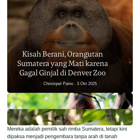
Populasi Orangutan
Sumatera Berkurang 2.700
Kisah Berani, Orangutan
Individu dalam Satu Dekade?
Sumatera yang Mati karena
Junaidi Hanafiah
14 Jul 2026
Gagal Ginjal di Denver Zoo
Christopel Paino
3 Okt 2025
Mereka adalah pemilik sah rimba Sumatera, tetapi kini
dipaksa menjadi pengembara tanpa arah di tanah