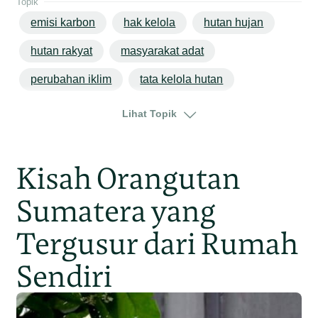
Topik
emisi karbon
hak kelola
hutan hujan
hutan rakyat
masyarakat adat
perubahan iklim
tata kelola hutan
sumatera
sumatera barat
Lihat Topik
Kisah Orangutan
Sumatera yang
Tergusur dari Rumah
Sendiri