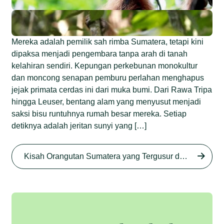
Mereka adalah pemilik sah rimba Sumatera, tetapi kini
dipaksa menjadi pengembara tanpa arah di tanah
kelahiran sendiri. Kepungan perkebunan monokultur
dan moncong senapan pemburu perlahan menghapus
jejak primata cerdas ini dari muka bumi. Dari Rawa Tripa
hingga Leuser, bentang alam yang menyusut menjadi
saksi bisu runtuhnya rumah besar mereka. Setiap
detiknya adalah jeritan sunyi yang […]
Begini Nasib Orangutan
Sumatera di Rawa Tripa
Kisah Orangutan Sumatera yang Tergusur dari Rumah Sendiri series
Begini Modus Perburuan
Junaidi Hanafiah
27 Agu 2025
Orangutan Sumatera
Junaidi Hanafiah
11 Jul 2025