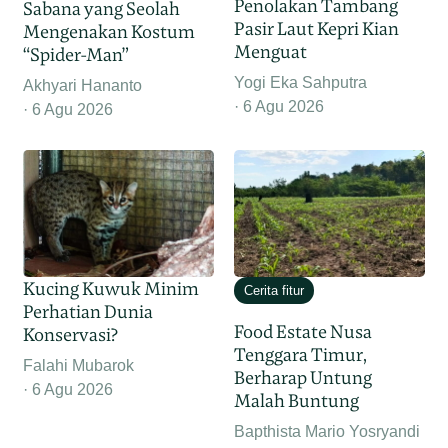
Penolakan Tambang
Sabana yang Seolah
Pasir Laut Kepri Kian
Mengenakan Kostum
Menguat
“Spider-Man”
Yogi Eka Sahputra
Akhyari Hananto
6 Agu 2026
6 Agu 2026
Kucing Kuwuk Minim
Cerita fitur
Perhatian Dunia
Food Estate Nusa
Konservasi?
Tenggara Timur,
Falahi Mubarok
Berharap Untung
6 Agu 2026
Malah Buntung
Bapthista Mario Yosryandi