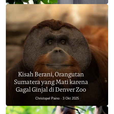
Populasi Orangutan
Sumatera Berkurang 2.700
Kisah Berani, Orangutan
Individu dalam Satu Dekade?
Sumatera yang Mati karena
Junaidi Hanafiah
14 Jul 2026
Gagal Ginjal di Denver Zoo
Christopel Paino
3 Okt 2025