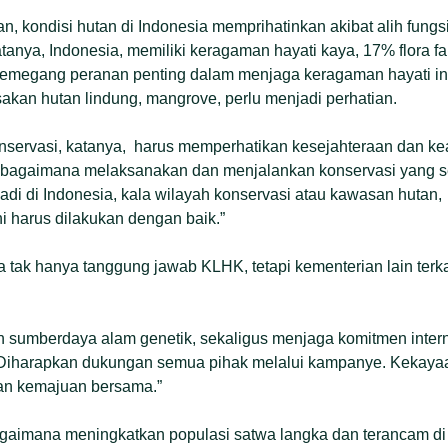
n, kondisi hutan di Indonesia memprihatinkan akibat alih fun
tanya, Indonesia, memiliki keragaman hayati kaya, 17% flora fa
 memegang peranan penting dalam menjaga keragaman hayati ini
sakan hutan lindung, mangrove, perlu menjadi perhatian.
servasi, katanya, harus memperhatikan kesejahteraan dan kea
a, bagaimana melaksanakan dan menjalankan konservasi yang s
rjadi di Indonesia, kala wilayah konservasi atau kawasan hutan
i harus dilakukan dengan baik.”
 tak hanya tanggung jawab KLHK, tetapi kementerian lain terka
 sumberdaya alam genetik, sekaligus menjaga komitmen intern
 Diharapkan dukungan semua pihak melalui kampanye. Kekaya
an kemajuan bersama.”
aimana meningkatkan populasi satwa langka dan terancam d