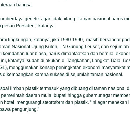
hteraan bangsa.
sumberdaya genetik agar tidak hilang. Taman nasional harus me
u pesan Presiden,” katanya.
omi lingkungan, katanya, jika 1980-1990, masih bersandar pad
 Taman Nasional Ujung Kulon, TN Gunung Leuser, dan sejumlah 
i keindahan luar biasa, harus dimanfaatkan dan bernilai ekonom
l ini, katanya, sudah dilakukan di Tangkahan, Langkat. Balai B
L), menggunakan konsep peningkatan ekonomi masyarakat me
us dikembangkan karena sukses di sejumlah taman nasional.
 soal limbah plastik termasuk yang dibuang di taman nasional d
pemerintah daerah mulai bupati hingga gubernur agar member
 hotel mengurangi steoroform dan plastik. “Ini agar menekan 
ibawa pengunjung.”