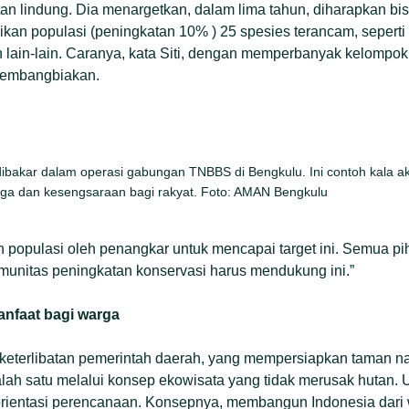
tan lindung. Dia menargetkan, dalam lima tahun, diharapkan b
kan populasi (peningkatan 10% ) 25 spesies terancam, seperti 
n lain-lain. Caranya, kata Siti, dengan memperbanyak kelompo
gembangbiakan.
bakar dalam operasi gabungan TNBBS di Bengkulu. Ini contoh kala aks
warga dan kesengsaraan bagi rakyat. Foto: AMAN Bengkulu
 populasi oleh penangkar untuk mencapai target ini. Semua p
unitas peningkatan konservasi harus mendukung ini.”
anfaat bagi warga
keterlibatan pemerintah daerah, yang mempersiapkan taman na
alah satu melalui konsep ekowisata yang tidak merusak hutan. 
orientasi perencanaan. Konsepnya, membangun Indonesia dari 