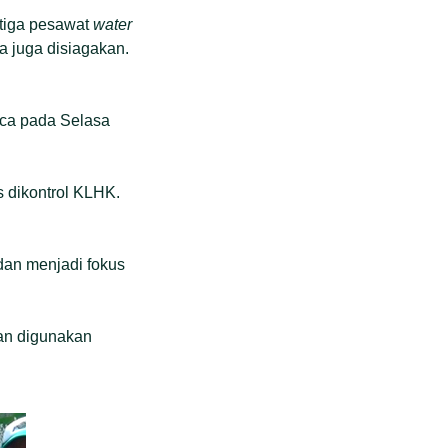
 tiga pesawat
water
a juga disiagakan.
aca pada Selasa
s dikontrol KLHK.
dan menjadi fokus
an digunakan