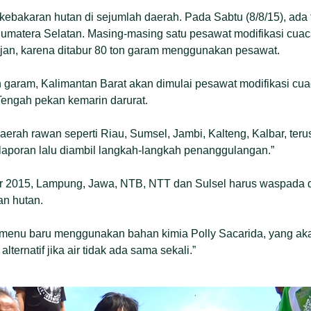
ebakaran hutan di sejumlah daerah. Pada Sabtu (8/8/15), ada
Sumatera Selatan. Masing-masing satu pesawat modifikasi cuac
jan, karena ditabur 80 ton garam menggunakan pesawat.
on garam, Kalimantan Barat akan dimulai pesawat modifikasi cu
 Tengah pekan kemarin darurat.
aerah rawan seperti Riau, Sumsel, Jambi, Kalteng, Kalbar, teru
a laporan lalu diambil langkah-langkah penanggulangan.”
r 2015, Lampung, Jawa, NTB, NTT dan Sulsel harus waspada 
an hutan.
menu baru menggunakan bahan kimia Polly Sacarida, yang ak
ternatif jika air tidak ada sama sekali.”