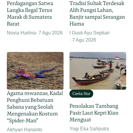
Perdagangan Satwa
Tradisi Subak Terdesak
Langka Ilegal Terus
Alih Fungsi Lahan,
Marak di Sumatera
Banjir sampai Serangan
Barat
Hama
Novia Harlina
7 Agu 2026
I Gusti Ayu Septiari
7 Agu 2026
Agama mwanzae, Kadal
Cerita fitur
Penghuni Bebatuan
Penolakan Tambang
Sabana yang Seolah
Pasir Laut Kepri Kian
Mengenakan Kostum
Menguat
“Spider-Man”
Yogi Eka Sahputra
Akhyari Hananto