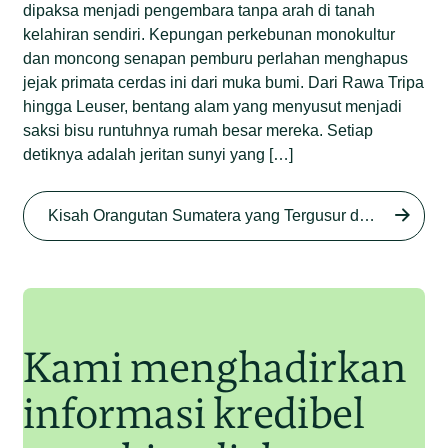
dipaksa menjadi pengembara tanpa arah di tanah
kelahiran sendiri. Kepungan perkebunan monokultur
dan moncong senapan pemburu perlahan menghapus
jejak primata cerdas ini dari muka bumi. Dari Rawa Tripa
hingga Leuser, bentang alam yang menyusut menjadi
saksi bisu runtuhnya rumah besar mereka. Setiap
detiknya adalah jeritan sunyi yang […]
Begini Nasib Orangutan
Sumatera di Rawa Tripa
Kisah Orangutan Sumatera yang Tergusur dari Rumah Sendiri series
Begini Modus Perburuan
Junaidi Hanafiah
27 Agu 2025
Orangutan Sumatera
Junaidi Hanafiah
11 Jul 2025
Kami menghadirkan
informasi kredibel