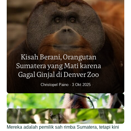
Populasi Orangutan
Sumatera Berkurang 2.700
Kisah Berani, Orangutan
Individu dalam Satu Dekade?
Sumatera yang Mati karena
Junaidi Hanafiah
14 Jul 2026
Gagal Ginjal di Denver Zoo
Christopel Paino
3 Okt 2025
Mereka adalah pemilik sah rimba Sumatera, tetapi kini