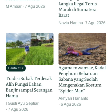
Langka Ilegal Terus
M Ambari
7 Agu 2026
Marak di Sumatera
Barat
Novia Harlina
7 Agu 2026
Agama mwanzae, Kadal
Cerita fitur
Penghuni Bebatuan
Tradisi Subak Terdesak
Sabana yang Seolah
Alih Fungsi Lahan,
Mengenakan Kostum
Banjir sampai Serangan
“Spider-Man”
Hama
Akhyari Hananto
I Gusti Ayu Septiari
6 Agu 2026
7 Agu 2026