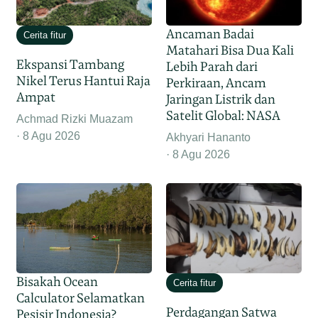
Ancaman Badai
Cerita fitur
Matahari Bisa Dua Kali
Ekspansi Tambang
Lebih Parah dari
Nikel Terus Hantui Raja
Perkiraan, Ancam
Ampat
Jaringan Listrik dan
Satelit Global: NASA
Achmad Rizki Muazam
8 Agu 2026
Akhyari Hananto
8 Agu 2026
Bisakah Ocean
Cerita fitur
Calculator Selamatkan
Perdagangan Satwa
Pesisir Indonesia?