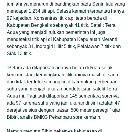
jumlahnya menurun di bandingkan pada Senin lalu yang
mencapai 1.234 titi api, Selasa kemarin terpantau hanya
97 kejadian. Konsentrasi titik api tetap berada di
Kabupaten Bengkalis sebanyak 41 titik. Satelit Terra
Aqua yang menjadi rujukan pemerintah ini juga
mendeteksi titik api di Kabupaten Kepulauan Meranti
sebanyak 31, Indragiri Hilir 5 titik, Pelalawan 7 titik dan
Siak 13 titik.
“Belum ada dilaporkan adanya hujan di Riau sejak
kemarin. Jadi kemungkinan titik apinya masih di sana
dan tidak terdeteksi mungkin dikarenakan perbedaan
suhu yang menjadi ukuran pendeteksian satelit Terra
Aqua ini. Pagi tadi dilaporkan 145 sementara sorenya
ada 97 karena suhu yang jadi ukuran di sini adalah 47
derajat selsius dengan luasan 500 meter persegi,” ujar
Bibin, analis BMKG Pekanbaru sore kemarin.
Namun menurut Bibin pekatnya kabut asap di