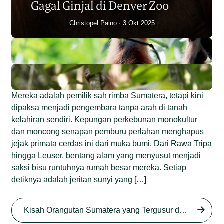
Gagal Ginjal di Denver Zoo
Christopel Paino
3 Okt 2025
Mereka adalah pemilik sah rimba Sumatera, tetapi kini
dipaksa menjadi pengembara tanpa arah di tanah
kelahiran sendiri. Kepungan perkebunan monokultur
dan moncong senapan pemburu perlahan menghapus
jejak primata cerdas ini dari muka bumi. Dari Rawa Tripa
hingga Leuser, bentang alam yang menyusut menjadi
saksi bisu runtuhnya rumah besar mereka. Setiap
detiknya adalah jeritan sunyi yang […]
Begini Nasib Orangutan
Sumatera di Rawa Tripa
Kisah Orangutan Sumatera yang Tergusur dari Rumah Sendiri series
Begini Modus Perburuan
Junaidi Hanafiah
27 Agu 2025