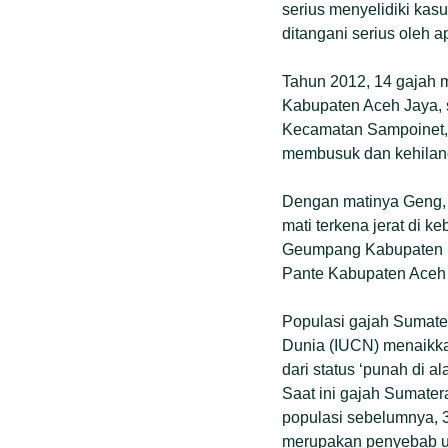
serius menyelidiki kas
ditangani serius oleh a
Tahun 2012, 14 gajah m
Kabupaten Aceh Jaya, s
Kecamatan Sampoinet, 
membusuk dan kehilang
Dengan matinya Geng, 
mati terkena jerat di k
Geumpang Kabupaten P
Pante Kabupaten Aceh 
Populasi gajah Sumate
Dunia (IUCN) menaikkan
dari status ‘punah di a
Saat ini gajah Sumatera
populasi sebelumnya, 3.
merupakan penyebab u