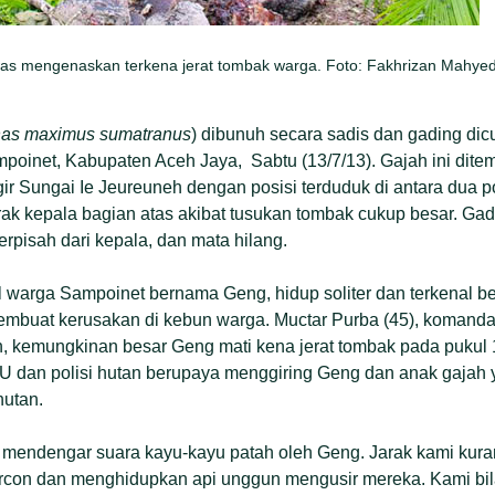
as mengenaskan terkena jerat tombak warga. Foto: Fakhrizan Mahye
has maximus sumatranus
) dibunuh secara sadis dan gading dic
oinet, Kabupaten Aceh Jaya, Sabtu (13/7/13). Gajah ini dit
ggir Sungai Ie Jeureuneh dengan posisi terduduk di antara dua 
rak kepala bagian atas akibat tusukan tombak cukup besar. Gad
terpisah dari kepala, dan mata hilang.
al warga Sampoinet bernama Geng, hidup soliter dan terkenal be
mbuat kerusakan di kebun warga. Muctar Purba (45), komand
 kemungkinan besar Geng mati kena jerat tombak pada pukul 1.
U dan polisi hutan berupaya menggiring Geng dan anak gajah 
utan.
 mendengar suara kayu-kayu patah oleh Geng. Jarak kami kuran
con dan menghidupkan api unggun mengusir mereka. Kami bil