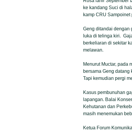
Rosa lahir September t
ke kandang Suci di ha
kamp CRU Sampoinet 
Geng ditandai dengan g
luka di telinga kiri. 
berkeliaran di sekitar
melawan.
Menurut Muctar, pada 
bersama Geng datang 
Tapi kemudian pergi m
Kasus pembunuhan gajah
lapangan. Balai Konse
Kehutanan dan Perkebu
masih menemukan beber
Ketua Forum Komunikas