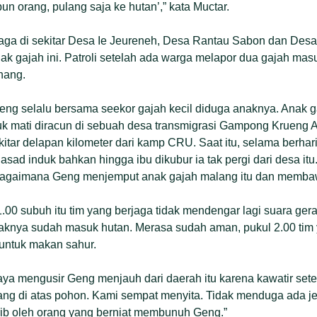
n orang, pulang saja ke hutan’,” kata Muctar.
iaga di sekitar Desa Ie Jeureneh, Desa Rantau Sabon dan Desa
ak gajah ini. Patroli setelah ada warga melapor dua gajah ma
nang.
Geng selalu bersama seekor gajah kecil diduga anaknya. Anak g
uk mati diracun di sebuah desa transmigrasi Gampong Krueng
itar delapan kilometer dari kamp CRU. Saat itu, selama berhari-
asad induk bahkan hingga ibu dikubur ia tak pergi dari desa it
bagaimana Geng menjemput anak gajah malang itu dan memba
1.00 subuh itu tim yang berjaga tidak mendengar lagi suara ge
nya sudah masuk hutan. Merasa sudah aman, pukul 2.00 tim 
untuk makan sahur.
paya mengusir Geng menjauh dari daerah itu karena kawatir s
ang di atas pohon. Kami sempat menyita. Tidak menduga ada je
ib oleh orang yang berniat membunuh Geng.”