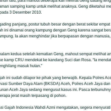
ahun lalu, para mahout beberapa kali melihat Geng datang te
laman samping kamp untuk melihat anaknya. Geng diketahui me
pada 3 Desember 2010.
ading panjang, postur tubuh besar dengan berat sekitar empat
Gajah ini dinamai orang kampung dengan Geng karena sangat ber
 kampung. Ia akan menghindar jika berpapasan dengan manusia, 
malam kedua setelah kematian Geng, mahout sempat melihat an
ke kamp CRU mendekat ke kandang Suci dan Rosa. “Ia mendat
enghilang masuk hutan.”
 ini sudah dilapor ke pihak yang berwajib. Kepala Polres Ac
rvasi Sumber Daya Alam (BKSDA) Aceh, Polres Aceh Jaya dan 
nan Aceh Jaya sedang mengusut kasus ini. Pasca terbunuhn
apa jerat masih terpasang di pohon.
i Gajah Indonesia Wahdi Azmi mengatakan, segera menyurati