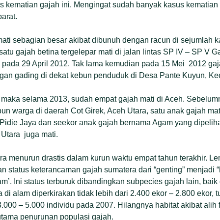
us kematian gajah ini. Mengingat sudah banyak kasus kematian
parat.
ati sebagian besar akibat dibunuh dengan racun di sejumlah k
atu gajah betina tergelepar mati di jalan lintas SP IV – SP V
pada 29 April 2012. Tak lama kemudian pada 15 Mei 2012 gaj
an gading di dekat kebun penduduk di Desa Pante Kuyun, Kec
maka selama 2013, sudah empat gajah mati di Aceh. Sebelumn
ebun warga di daerah Cot Girek, Aceh Utara, satu anak gajah mat
idie Jaya dan seekor anak gajah bernama Agam yang dipelih
Utara juga mati.
ra menurun drastis dalam kurun waktu empat tahun terakhir. 
 status keterancaman gajah sumatera dari “genting” menjadi “k
lam’. Ini status terburuk dibandingkan subpecies gajah lain, baik
 di alam diperkirakan tidak lebih dari 2.400 ekor – 2.800 ekor, 
000 – 5.000 individu pada 2007. Hilangnya habitat akibat alih 
tama penurunan populasi gajah.