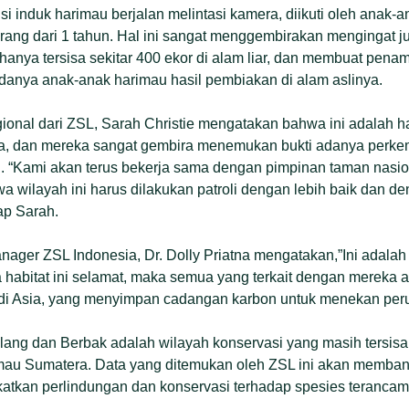
t si induk harimau berjalan melintasi kamera, diikuti oleh anak
urang dari 1 tahun. Hal ini sangat menggembirakan mengingat 
hanya tersisa sekitar 400 ekor di alam liar, dan membuat pen
 adanya anak-anak harimau hasil pembiakan di alam aslinya.
ional dari ZSL, Sarah Christie mengatakan bahwa ini adalah h
da, dan mereka sangat gembira menemukan bukti adanya perk
. “Kami akan terus bekerja sama dengan pimpinan taman nasio
 wilayah ini harus dilakukan patroli dengan lebih baik dan d
ap Sarah.
ager ZSL Indonesia, Dr. Dolly Priatna mengatakan,”Ini adalah 
 habitat ini selamat, maka semua yang terkait dengan mereka 
r di Asia, yang menyimpan cadangan karbon untuk menekan peru
ang dan Berbak adalah wilayah konservasi yang masih tersisa
mau Sumatera. Data yang ditemukan oleh ZSL ini akan memban
atkan perlindungan dan konservasi terhadap spesies terancam 