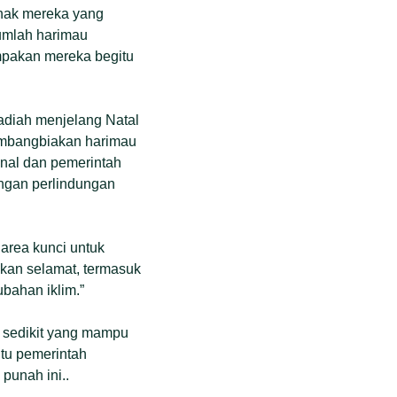
-anak mereka yang
jumlah harimau
ampakan mereka begitu
adiah menjelang Natal
embangbiakan harimau
nal dan pemerintah
engan perlindungan
area kunci untuk
akan selamat, termasuk
bahan iklim.”
 sedikit yang mampu
tu pemerintah
punah ini..