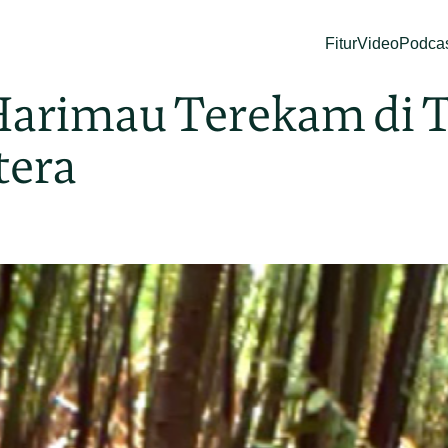
Fitur
Video
Podca
Harimau Terekam di 
tera