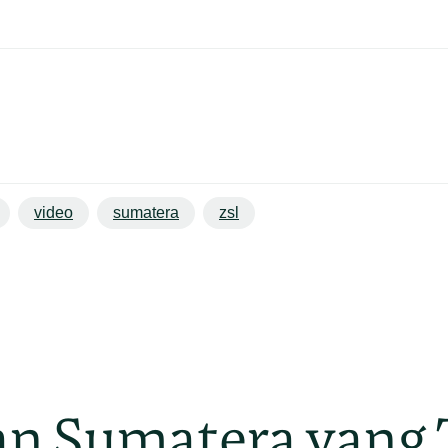
video
sumatera
zsl
n Sumatera yang 