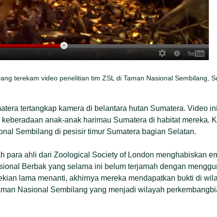
ng terekam video penelitian tim ZSL di Taman Nasional Sembilang, S
era tertangkap kamera di belantara hutan Sumatera. Video in
 keberadaan anak-anak harimau Sumatera di habitat mereka. K
nal Sembilang di pesisir timur Sumatera bagian Selatan.
lah para ahli dari Zoological Society of London menghabiskan 
asional Berbak yang selama ini belum terjamah dengan mengg
ekian lama menanti, akhirnya mereka mendapatkan bukti di wila
 Taman Nasional Sembilang yang menjadi wilayah perkembangb