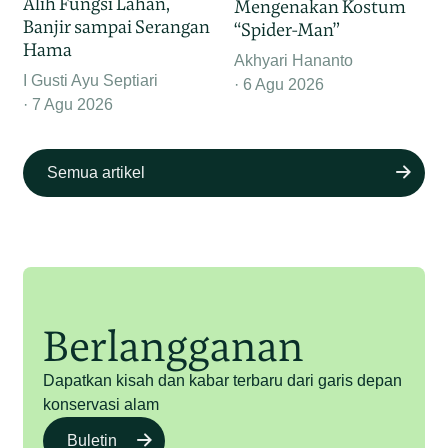
Alih Fungsi Lahan,
Mengenakan Kostum
Banjir sampai Serangan
“Spider-Man”
Hama
Akhyari Hananto
I Gusti Ayu Septiari
6 Agu 2026
7 Agu 2026
Semua artikel
Berlangganan
Dapatkan kisah dan kabar terbaru dari garis depan
konservasi alam
Buletin