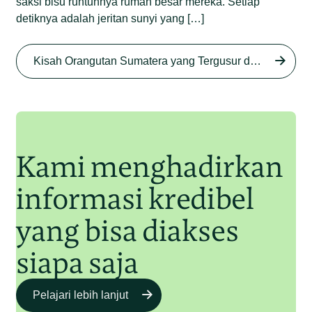
saksi bisu runtuhnya rumah besar mereka. Setiap
detiknya adalah jeritan sunyi yang […]
Begini Nasib Orangutan
Sumatera di Rawa Tripa
Kisah Orangutan Sumatera yang Tergusur dari Rumah Sendiri series
Begini Modus Perburuan
Junaidi Hanafiah
27 Agu 2025
Orangutan Sumatera
Junaidi Hanafiah
11 Jul 2025
Kami menghadirkan
informasi kredibel
yang bisa diakses
siapa saja
Pelajari lebih lanjut