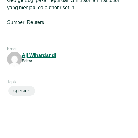
George Zug, pakar reptil dari Smithsonian Institution
yang menjadi co-author riset ini.
Sumber: Reuters
Kredit
Aji Wihardandi
Editor
Topik
spesies