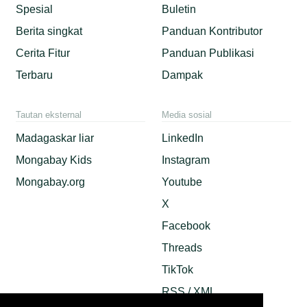
Spesial
Buletin
Berita singkat
Panduan Kontributor
Cerita Fitur
Panduan Publikasi
Terbaru
Dampak
Tautan eksternal
Media sosial
Madagaskar liar
LinkedIn
Mongabay Kids
Instagram
Mongabay.org
Youtube
X
Facebook
Threads
TikTok
RSS / XML