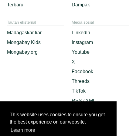
Terbaru
Dampak
Tautan eksternal
Media sosial
Madagaskar liar
LinkedIn
Mongabay Kids
Instagram
Mongabay.org
Youtube
X
Facebook
Threads
TikTok
RSS / XML
Mastodon
This website uses cookies to ensure you get
Android App
the best experience on our website.
Apple News
Learn more