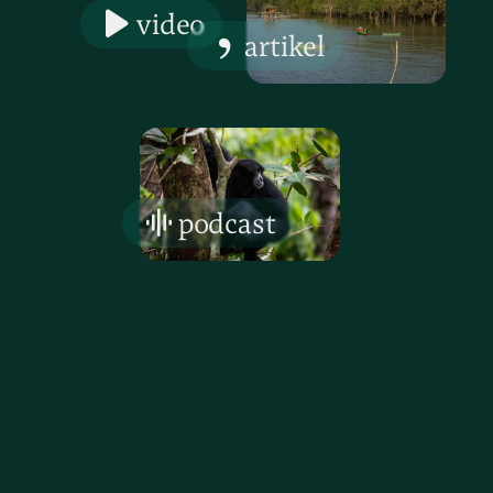
video
artikel
podcast