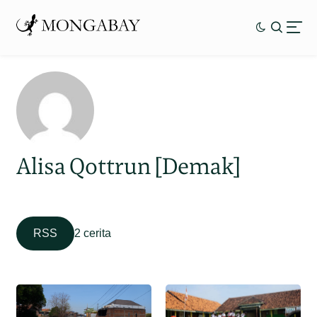
Alisa Qottrun [Demak]
RSS
2 cerita