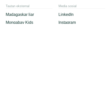
Tautan eksternal
Media sosial
Madagaskar liar
LinkedIn
Mongabay Kids
Instagram
Mongabay.org
Youtube
X
Facebook
Threads
TikTok
RSS / XML
Mastodon
Android App
Apple News
© 2026 Copyright Conservation news. Mongabay is a U.S.-based
non-profit conservation and environmental science news platform.
Our EIN or tax ID is 45-3714703.