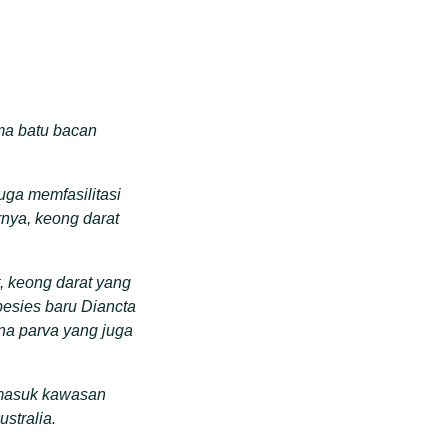
ma batu bacan
ga memfasilitasi
rnya
,
keong darat
, keong darat yang
pesies baru Diancta
na parva yang juga
rmasuk kawasan
stralia.