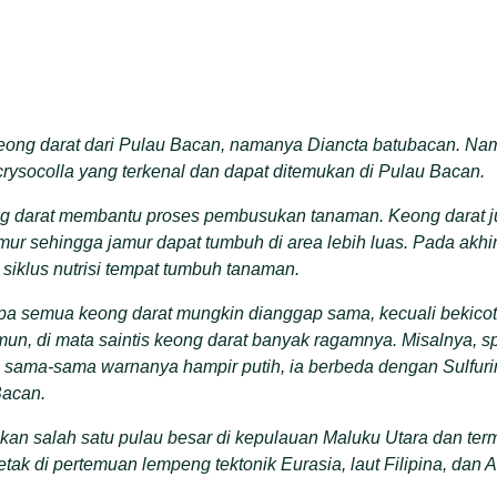
keong darat dari Pulau Bacan, namanya
Diancta batubacan. Na
rysocolla yang terkenal dan dapat ditemukan di Pulau Bacan.
 darat membantu proses pembusukan tanaman. Keong darat ju
ur sehingga jamur dapat tumbuh di area lebih luas. Pada akhi
siklus nutrisi tempat tumbuh tanaman
.
pa semua keong darat mungkin dianggap sama, kecuali bekicot
amun
,
di mata saintis keong darat banyak ragamnya. Misalnya, s
i sama-sama warnanya hampir putih, ia berbeda dengan Sulfuri
Bacan.
an salah satu pulau besar di kepulauan Maluku Utara dan te
tak di pertemuan lempeng tektonik Eurasia, laut Filipina, dan Au