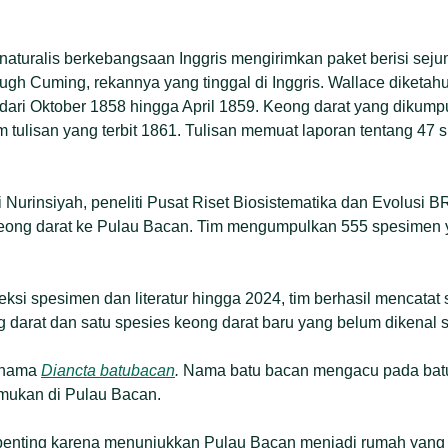
 naturalis berkebangsaan Inggris mengirimkan paket berisi seju
gh Cuming, rekannya yang tinggal di Inggris. Wallace diketa
 dari Oktober 1858 hingga April 1859. Keong darat yang dikump
tulisan yang terbit 1861. Tulisan memuat laporan tentang 47 
ri Nurinsiyah, peneliti Pusat Riset Biosistematika dan Evolusi 
eong darat ke Pulau Bacan. Tim mengumpulkan 555 spesimen ya
si spesimen dan literatur hingga 2024, tim berhasil mencatat 
 darat dan satu spesies keong darat baru yang belum dikenal
i nama
Diancta batubacan
.
Nama batu bacan mengacu pada ba
emukan di Pulau Bacan.
penting karena menunjukkan Pulau Bacan menjadi rumah yang 