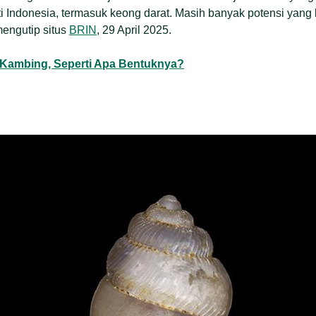
 Indonesia, termasuk keong darat. Masih banyak potensi yan
mengutip situs
BRIN
, 29 April 2025.
Kambing, Seperti Apa Bentuknya?