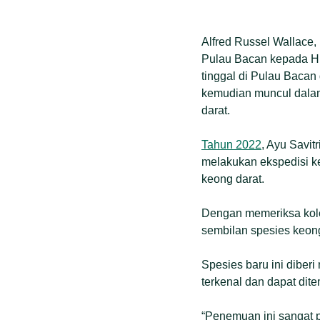
Alfred Russel Wallace,
Pulau Bacan kepada Hu
tinggal di Pulau Bacan
kemudian muncul dalam 
darat.
Tahun 2022
, Ayu Savit
melakukan ekspedisi k
keong darat.
Dengan memeriksa kolek
sembilan spesies keong
Spesies baru ini diber
terkenal dan dapat dit
“Penemuan ini sangat 