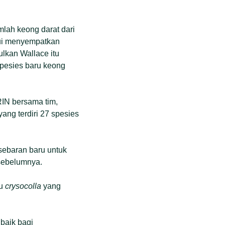
mlah keong darat dari
hui menyempatkan
ulkan Wallace itu
spesies baru keong
BRIN bersama tim,
ng terdiri 27 spesies
sebaran baru untuk
 sebelumnya.
tu
crysocolla
yang
baik bagi