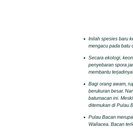
Inilah spesies baru 
mengacu pada batu c
Secara ekologi
,
keong
penyebaran spora jam
membantu terjadinya 
Bagi orang awam
,
ru
berukuran besar. N
batumacan ini. Mesk
ditemukan di
P
ulau 
Pulau Bacan merupak
Wallacea. Bacan terle