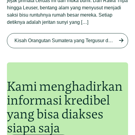
jejak primata cerdas ini dari muka bumi. Dari Rawa Tripa
hingga Leuser, bentang alam yang menyusut menjadi
saksi bisu runtuhnya rumah besar mereka. Setiap
detiknya adalah jeritan sunyi yang […]
Begini Nasib Orangutan
Sumatera di Rawa Tripa
Kisah Orangutan Sumatera yang Tergusur dari Rumah Sendiri series
Begini Modus Perburuan
Junaidi Hanafiah
27 Agu 2025
Orangutan Sumatera
Junaidi Hanafiah
11 Jul 2025
Kami menghadirkan
informasi kredibel
yang bisa diakses
siapa saja