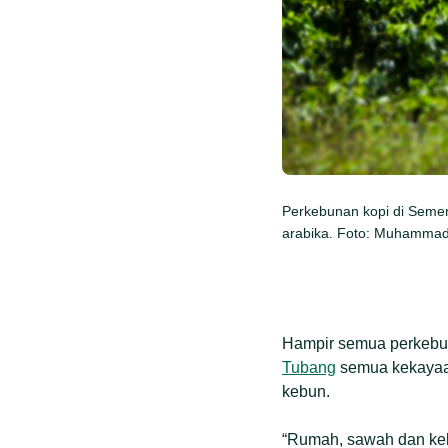
Perkebunan kopi di Semend
arabika. Foto: Muhammad
Hampir semua perkebun
Tubang
semua kekayaan
kebun.
“Rumah, sawah dan kebu