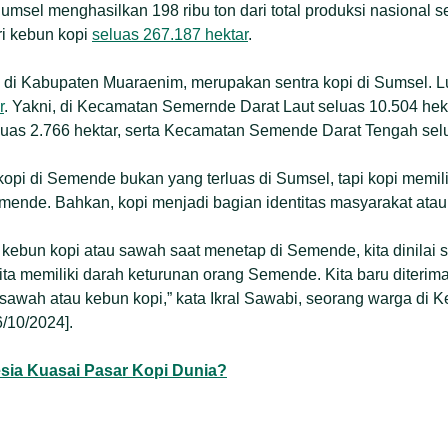
Sumsel menghasilkan 198 ribu ton dari total produksi nasional se
ri kebun kopi
seluas 267.187 hektar
.
di Kabupaten Muaraenim, merupakan sentra kopi di Sumsel. 
r
. Yakni, di Kecamatan Semernde Darat Laut seluas 10.504 he
uas 2.766 hektar, serta Kecamatan Semende Darat Tengah selu
pi di Semende bukan yang terluas di Sumsel, tapi kopi memil
ende. Bahkan, kopi menjadi bagian identitas masyarakat at
ki kebun kopi atau sawah saat menetap di Semende, kita dinilai 
ta memiliki darah keturunan orang Semende. Kita baru diterim
 sawah atau kebun kopi,” kata Ikral Sawabi, seorang warga d
/10/2024].
sia Kuasai Pasar Kopi Dunia?