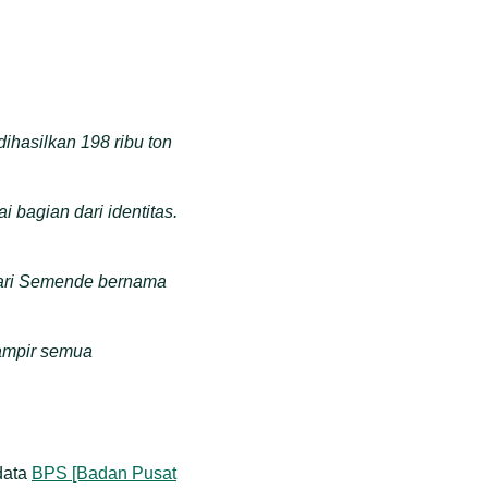
ihasilkan 198 ribu ton
bagian dari identitas.
 dari Semende bernama
ampir semua
data
BPS [Badan Pusat