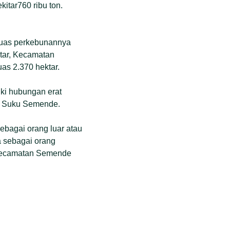
kitar760 ribu ton.
Luas perkebunannya
ktar, Kecamatan
as 2.370 hektar.
iki hubungan erat
au Suku Semende.
sebagai orang luar atau
a sebagai orang
i Kecamatan Semende