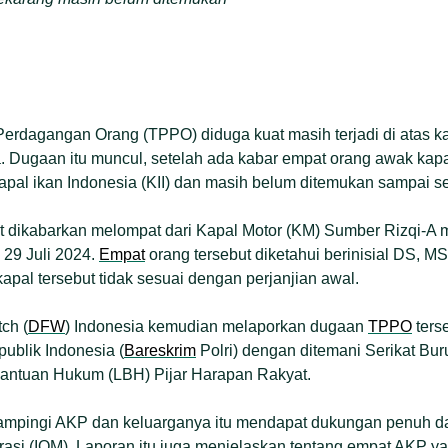
Perdagangan Orang (TPPO) diduga kuat masih terjadi di atas k
a. Dugaan itu muncul, setelah ada kabar empat orang awak kap
kapal ikan Indonesia (KII) dan masih belum ditemukan sampai s
t dikabarkan melompat dari Kapal Motor (KM) Sumber Rizqi-A m
 29 Juli 2024.
Empat
orang tersebut diketahui berinisial DS, MS
kapal tersebut tidak sesuai dengan perjanjian awal.
ch (
DFW
) Indonesia kemudian melaporkan dugaan
TPPO
ters
publik Indonesia (
Bareskrim
Polri) dengan ditemani Serikat Bu
antuan Hukum (LBH) Pijar Harapan Rakyat.
mpingi AKP dan keluarganya itu mendapat dukungan penuh da
grasi (IOM). Laporan itu juga menjelaskan tentang empat AKP y