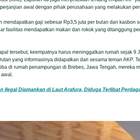
erjanjian awal dengan pihak perusahaan yang melakukan per
 mendapatkan gaji sebesar Rp3,5 juta per bulan dan kasbon se
luar fasilitas mendapatkan makan dan rokok yang ditanggung pe
kapal tersebut, keempatnya harus meninggalkan rumah sejak 9 
rutan yang informasinya didapatkan dari sesama teman AKP. Tet
 tiba di rumah penampungan di Brebes, Jawa Tengah, mereka 
 awal.
n Ilegal Diamankan di Laut Arafura, Diduga Terlibat Perda