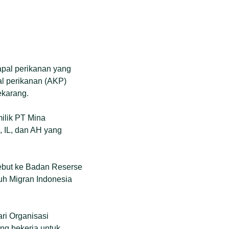
apal perikanan yang
al perikanan (AKP)
ekarang.
ilik PT Mina
, IL, dan AH yang
ebut ke Badan Reserse
ruh Migran Indonesia
ri Organisasi
ang bekerja untuk