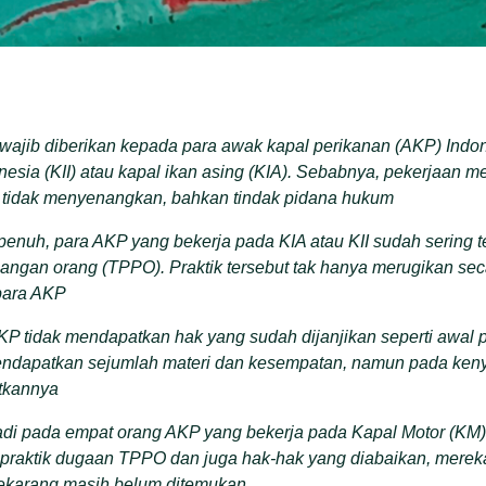
wajib diberikan kepada para awak kapal perikanan (AKP) Indo
nesia (KII) atau kapal ikan asing (KIA). Sebabnya, pekerjaan m
 tidak menyenangkan, bahkan tindak pidana hukum
enuh, para AKP yang bekerja pada KIA atau KII sudah sering t
angan orang (TPPO). Praktik tersebut tak hanya merugikan sec
ara AKP
P tidak mendapatkan hak yang sudah dijanjikan seperti awal p
endapatkan sejumlah materi dan kesempatan, namun pada ke
atkannya
rjadi pada empat orang AKP yang bekerja pada Kapal Motor (KM
praktik dugaan TPPO dan juga hak-hak yang diabaikan, mereka
sekarang masih belum ditemukan