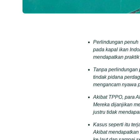
Perlindungan penuh 
pada kapal ikan Indo
mendapatkan praktik
Tanpa perlindungan p
tindak pidana perdag
mengancam nyawa p
Akibat TPPO, para AK
Mereka dijanjikan m
justru tidak mendap
Kasus seperti itu te
Akibat mendapatkan 
ke laut dan sampai 