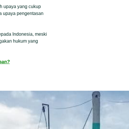
ah upaya yang cukup
wa upaya pengentasan
epada Indonesia, meski
egakan hukum yang
epan?