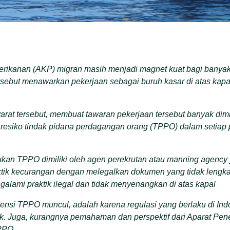
erikanan (AKP) migran masih menjadi magnet kuat bagi banyak
ersebut menawarkan pekerjaan sebagai buruh kasar di atas kapal
at tersebut, membuat tawaran pekerjaan tersebut banyak dimin
 resiko tindak pidana perdagangan orang (TPPO) dalam setiap 
ukan TPPO dimiliki oleh agen perekrutan atau manning agency
tik kecurangan dengan melegalkan dokumen yang tidak lengka
alami praktik ilegal dan tidak menyenangkan di atas kapal
tensi TPPO muncul, adalah karena regulasi yang berlaku di In
aik. Juga, kurangnya pemahaman dan perspektif dari Aparat P
PPO