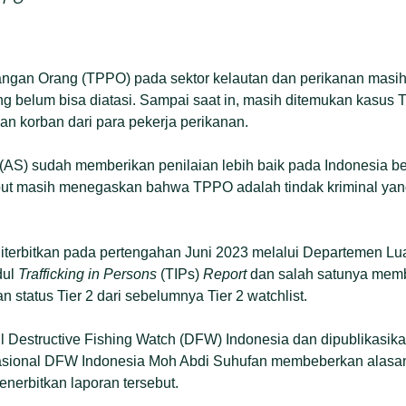
ngan Orang (TPPO) pada sektor kelautan dan perikanan masih
ng belum bisa diatasi. Sampai saat in, masih ditemukan kasu
n korban dari para pekerja perikanan.
 (AS) sudah memberikan penilaian lebih baik pada Indonesia 
but masih menegaskan bahwa TPPO adalah tindak kriminal yang
diterbitkan pada pertengahan Juni 2023 melalui Departemen Lu
dul
Trafficking in Persons
(TIPs)
Report
dan salah satunya memb
n status Tier 2 dari sebelumnya Tier 2 watchlist.
il Destructive Fishing Watch (DFW) Indonesia dan dipublikasika
Nasional DFW Indonesia Moh Abdi Suhufan membeberkan alasa
nerbitkan laporan tersebut.