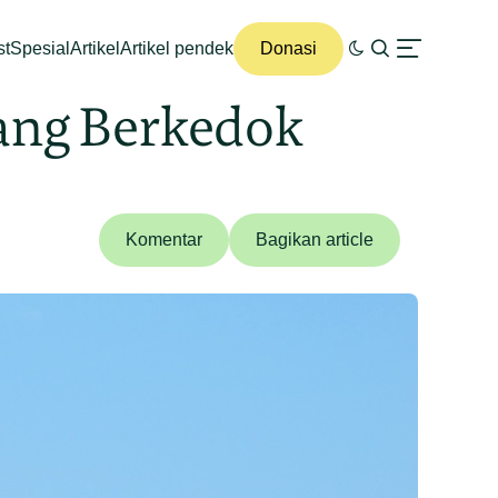
st
Spesial
Artikel
Artikel pendek
Donasi
ang Berkedok
Komentar
Bagikan article