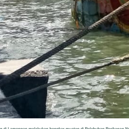
ng di Lamongan melakukan bongkar muatan di Pelabuhan Perikanan N