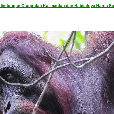
erlindungan Orangutan Kalimantan dan Habitatnya Harus Se