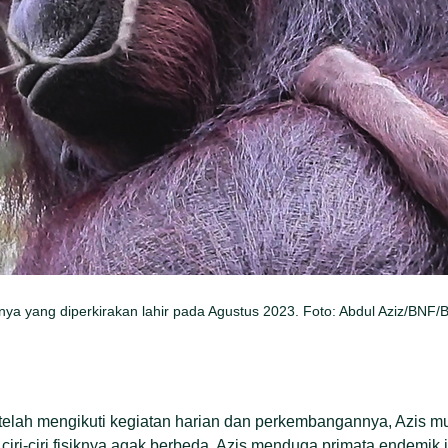
ya yang diperkirakan lahir pada Agustus 2023. Foto: Abdul Aziz/BNF
etelah mengikuti kegiatan harian dan perkembangannya, Azis mu
 ciri-ciri fisiknya agak berbeda. Azis menduga primata endemik 