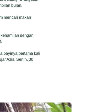
bilan bulan.
lam mencari makan
s kehamilan dengan
.
ia bayinya pertama kali
ujar Azis, Senin, 30