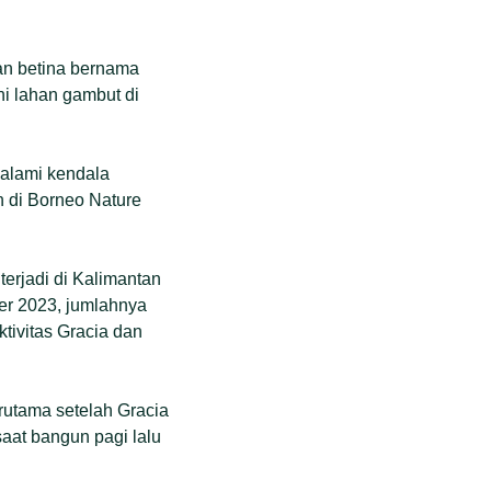
an betina bernama
i lahan gambut di
galami kendala
n di Borneo Nature
terjadi di Kalimantan
er 2023, jumlahnya
tivitas Gracia dan
erutama setelah Gracia
saat bangun pagi lalu