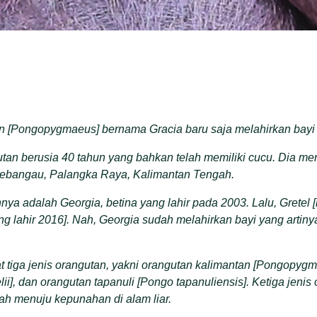
an
[Pongopygmaeus] bernama Gracia baru saja melahirkan bayi
tan berusia 40 tahun yang bahkan telah memiliki cucu. Dia me
ebangau, Palangka Raya, Kalimantan Tengah.
nya adalah Georgia, betina yang lahir pada 2003. Lalu, Gretel [
ang lahir 2016]. Nah, Georgia sudah melahirkan bayi yang artiny
at tiga jenis orangutan, yakni orangutan kalimantan [Pongopyg
ii], dan orangutan tapanuli [Pongo tapanuliensis].
Ketiga jenis 
kah menuju kepunahan di alam liar.