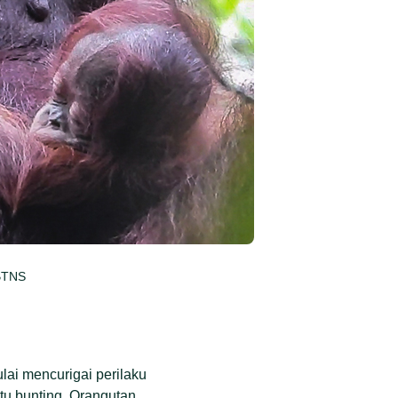
/BTNS
lai mencurigai perilaku
itu bunting. Orangutan