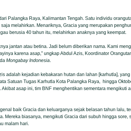
dari Palangka Raya, Kalimantan Tengah. Satu individu orangut
u saja melahirkan. Menariknya, Gracia yang merupakan penghun
au berusia 40 tahun itu, melahirkan anaknya yang keempat.
nya jantan atau betina. Jadi belum diberikan nama. Kami men
ayinya karena asap,” ungkap Abdul Azis, Koordinator Oranguta
ada
Mongabay Indonesia
.
s adalah kejadian kebakaran hutan dan lahan [karhutla], yang 
ata Satuan Tugas Karhutla Kota Palangka Raya, hingga Oktob
. Akibat asap ini, tim BNF menghentikan sementara mengikuti ak
genal baik Gracia dan keluarganya sejak belasan tahun lalu, t
a. Mereka biasanya, mengikuti Gracia dari subuh hingga sore, 
tau malam hari.