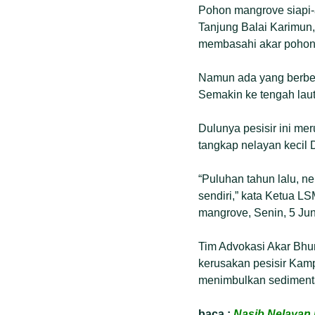
Pohon mangrove siapi-a
Tanjung Balai Karimun,
membasahi akar pohon
Namun ada yang berbeda
Semakin ke tengah lau
Dulunya pesisir ini me
tangkap nelayan kecil
“Puluhan tahun lalu, ne
sendiri,” kata Ketua 
mangrove, Senin, 5 Jun
Tim Advokasi Akar Bhu
kerusakan pesisir Kam
menimbulkan sedimentas
baca :
Nasib Nelayan 