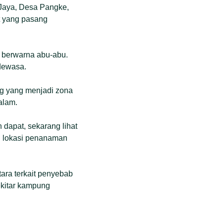
 Jaya, Desa Pangke,
ut yang pasang
r berwarna abu-abu.
dewasa.
ng yang menjadi zona
alam.
 dapat, sekarang lihat
n lokasi penanaman
ara terkait penyebab
ekitar kampung