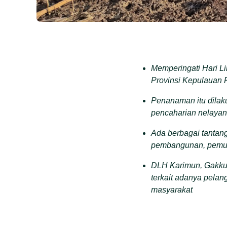
Memperingati Hari L
Provinsi Kepulauan R
Penanaman itu dilak
pencaharian nelaya
Ada berbagai tantang
pembangunan, pemuk
DLH Karimun, Gakku
terkait adanya pelan
masyarakat