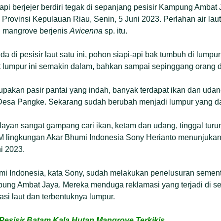
pi berjejer berdiri tegak di sepanjang pesisir Kampung Ambat
 Provinsi Kepulauan Riau, Senin, 5 Juni 2023. Perlahan air la
 mangrove berjenis
Avicenna
sp. itu.
 di pesisir laut satu ini, pohon siapi-api bak tumbuh di lumpu
t lumpur ini semakin dalam, bahkan sampai sepinggang orang 
rupakan pasir pantai yang indah, banyak terdapat ikan dan uda
 Desa Pangke. Sekarang sudah berubah menjadi lumpur yang d
layan sangat gampang cari ikan, ketam dan udang, tinggal turun
LSM lingkungan Akar Bhumi Indonesia Sony Herianto menunjuka
i 2023.
mi Indonesia, kata Sony, sudah melakukan penelusuran sement
pung Ambat Jaya. Mereka menduga reklamasi yang terjadi di s
i laut dan terbentuknya lumpur.
Pesisir Batam Kala Hutan Mangrove Terkikis