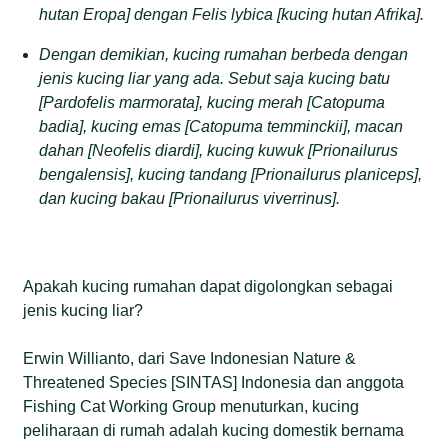
hutan
E
ropa
]
dengan Felis lybica
[k
ucing hutan
A
frika
]
.
Dengan demikian,
kucing rumahan
berbeda dengan
jenis kucing liar
yang ada. Sebut saja
kucing batu
[Pardofelis marmorata], kucing merah [Catopuma
badia], kucing emas [Catopuma temminckii], macan
dahan [Neofelis diardi], kucing kuwuk [Prionailurus
bengalensis], kucing tandang [Prionailurus planiceps],
dan kucing bakau [Prionailurus viverrinus]
.
Apakah kucing rumahan dapat digolongkan sebagai
jenis kucing liar?
Erwin Willianto, dari Save Indonesian Nature &
Threatened Species [SINTAS] Indonesia dan anggota
Fishing Cat Working Group menuturkan, kucing
peliharaan di rumah adalah kucing domestik bernama