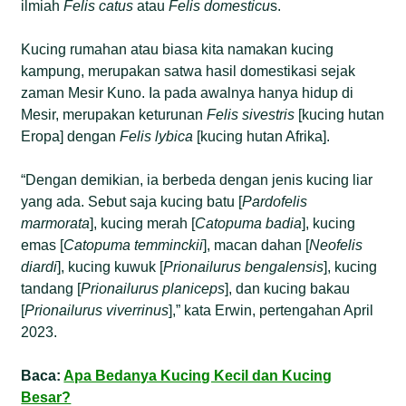
ilmiah
Felis catus
atau
Felis domesticu
s.
Kucing rumahan atau biasa kita namakan kucing
kampung, merupakan satwa hasil domestikasi sejak
zaman Mesir Kuno. Ia pada awalnya hanya hidup di
Mesir, merupakan keturunan
Felis sivestris
[kucing hutan
Eropa] dengan
Felis lybica
[kucing hutan Afrika].
“Dengan demikian, ia berbeda dengan jenis kucing liar
yang ada. Sebut saja kucing batu [
Pardofelis
marmorata
], kucing merah [
Catopuma badia
], kucing
emas [
Catopuma temminckii
], macan dahan [
Neofelis
diardi
], kucing kuwuk [
Prionailurus bengalensis
], kucing
tandang [
Prionailurus planiceps
], dan kucing bakau
[
Prionailurus viverrinus
],” kata Erwin, pertengahan April
2023.
Baca:
Apa Bedanya Kucing Kecil dan Kucing
Besar?