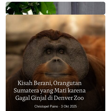
Populasi Orangutan
Sumatera Berkurang 2.700
Kisah Berani, Orangutan
Individu dalam Satu Dekade?
Sumatera yang Mati karena
Junaidi Hanafiah
14 Jul 2026
Gagal Ginjal di Denver Zoo
Christopel Paino
3 Okt 2025