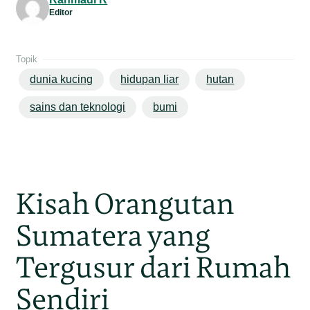
Editor
Topik
dunia kucing
hidupan liar
hutan
sains dan teknologi
bumi
Kisah Orangutan
Sumatera yang
Tergusur dari Rumah
Sendiri