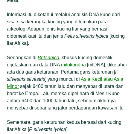
Mesir.
Informasi itu diketahui melalui analisis DNA kuno dari
sisa-sisa kerangka kucing yang ditemukan para
arkeolog. Adapun jenis kucing liar yang berhasil
didomestikasi itu dari jenis
Felis silvestris lybica
[kucing
liar Afrika].
Sedangkan di
Britannica
, khusus kucing domestik,
dijelaskan dari data DNA
mitokondria
[mtDNA], diketahui
ada dua garis keturunan. Pertama garis keturunan [
F.
silvestris silvestris
] yang muncul di
Asia Kecil atau Asia
Minor
sejak 6400 tahun lalu dan menyebar di utara dan
barat ke Eropa. Lalu mereka dipelihara di Mesir Kuno
antara 6400 dan 1000 tahun lalu, sebelum akhirnya
menyebar di sepanjang jalur perdagangan kawasan itu.
Sementara, garis keturunan kedua berasal dari kucing
liar Afrika [
F. silvestris lybica
].