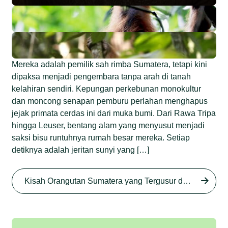
Mereka adalah pemilik sah rimba Sumatera, tetapi kini
dipaksa menjadi pengembara tanpa arah di tanah
kelahiran sendiri. Kepungan perkebunan monokultur
dan moncong senapan pemburu perlahan menghapus
jejak primata cerdas ini dari muka bumi. Dari Rawa Tripa
hingga Leuser, bentang alam yang menyusut menjadi
saksi bisu runtuhnya rumah besar mereka. Setiap
detiknya adalah jeritan sunyi yang […]
Begini Nasib Orangutan
Sumatera di Rawa Tripa
Kisah Orangutan Sumatera yang Tergusur dari Rumah Sendiri series
Begini Modus Perburuan
Junaidi Hanafiah
27 Agu 2025
Orangutan Sumatera
Junaidi Hanafiah
11 Jul 2025