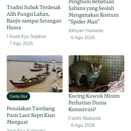
Penghuni Bebatuan
Tradisi Subak Terdesak
Sabana yang Seolah
Alih Fungsi Lahan,
Mengenakan Kostum
Banjir sampai Serangan
“Spider-Man”
Hama
Akhyari Hananto
I Gusti Ayu Septiari
6 Agu 2026
7 Agu 2026
Kucing Kuwuk Minim
Cerita fitur
Perhatian Dunia
Penolakan Tambang
Konservasi?
Pasir Laut Kepri Kian
Falahi Mubarok
Menguat
6 Agu 2026
Yogi Eka Sahputra