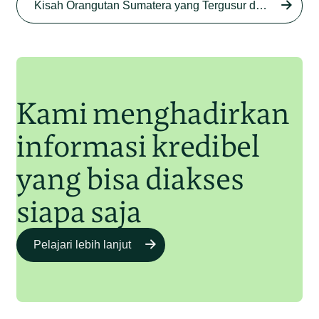
Kisah Orangutan Sumatera yang Tergusur dari Rumah Sendiri series
Begini Modus Perburuan
Junaidi Hanafiah
27 Agu 2025
Orangutan Sumatera
Junaidi Hanafiah
11 Jul 2025
Kami menghadirkan
informasi kredibel
yang bisa diakses
siapa saja
Pelajari lebih lanjut