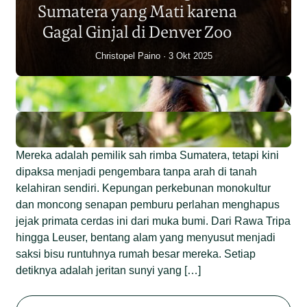
Sumatera yang Mati karena
Junaidi Hanafiah
14 Jul 2026
Gagal Ginjal di Denver Zoo
Christopel Paino
3 Okt 2025
Mereka adalah pemilik sah rimba Sumatera, tetapi kini
dipaksa menjadi pengembara tanpa arah di tanah
kelahiran sendiri. Kepungan perkebunan monokultur
dan moncong senapan pemburu perlahan menghapus
jejak primata cerdas ini dari muka bumi. Dari Rawa Tripa
hingga Leuser, bentang alam yang menyusut menjadi
saksi bisu runtuhnya rumah besar mereka. Setiap
detiknya adalah jeritan sunyi yang […]
Begini Nasib Orangutan
Sumatera di Rawa Tripa