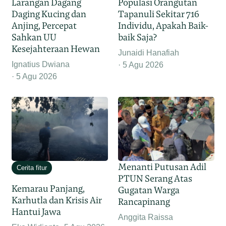
Larangan Dagang
Populasi Orangutan
Daging Kucing dan
Tapanuli Sekitar 716
Anjing, Percepat
Individu, Apakah Baik-
Sahkan UU
baik Saja?
Kesejahteraan Hewan
Junaidi Hanafiah
Ignatius Dwiana
5 Agu 2026
5 Agu 2026
Menanti Putusan Adil
Cerita fitur
PTUN Serang Atas
Kemarau Panjang,
Gugatan Warga
Karhutla dan Krisis Air
Rancapinang
Hantui Jawa
Anggita Raissa