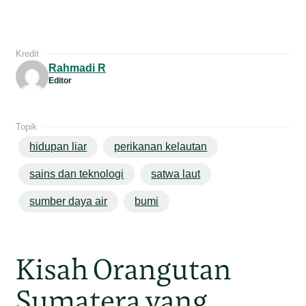
Kredit
Rahmadi R
Editor
Topik
hidupan liar
perikanan kelautan
sains dan teknologi
satwa laut
sumber daya air
bumi
Kisah Orangutan
Sumatera yang