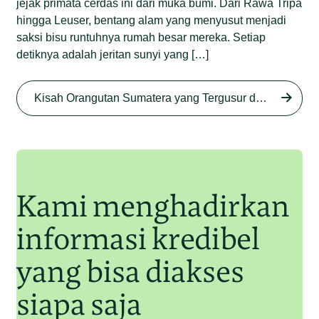
jejak primata cerdas ini dari muka bumi. Dari Rawa Tripa
hingga Leuser, bentang alam yang menyusut menjadi
saksi bisu runtuhnya rumah besar mereka. Setiap
detiknya adalah jeritan sunyi yang […]
Begini Nasib Orangutan
Sumatera di Rawa Tripa
Kisah Orangutan Sumatera yang Tergusur dari Rumah Sendiri series
Begini Modus Perburuan
Junaidi Hanafiah
27 Agu 2025
Orangutan Sumatera
Junaidi Hanafiah
11 Jul 2025
Kami menghadirkan
informasi kredibel
yang bisa diakses
siapa saja