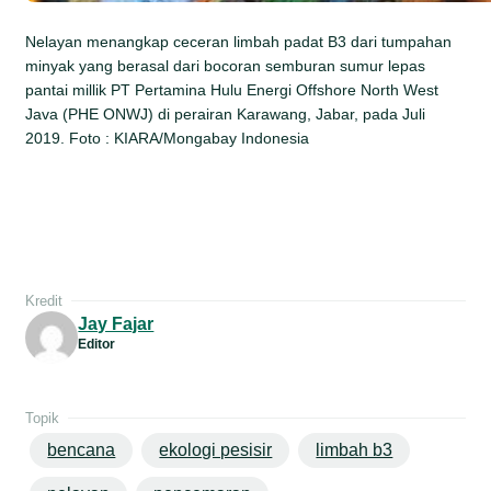
Nelayan menangkap ceceran limbah padat B3 dari tumpahan
minyak yang berasal dari bocoran semburan sumur lepas
pantai millik PT Pertamina Hulu Energi Offshore North West
Java (PHE ONWJ) di perairan Karawang, Jabar, pada Juli
2019. Foto : KIARA/Mongabay Indonesia
Kredit
Jay Fajar
Editor
Topik
bencana
ekologi pesisir
limbah b3