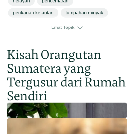
nelayan
pencemaran
perikanan kelautan
tumpahan minyak
jawa
jawa barat
karawang
Lihat Topik
Kisah Orangutan
Sumatera yang
Tergusur dari Rumah
Sendiri