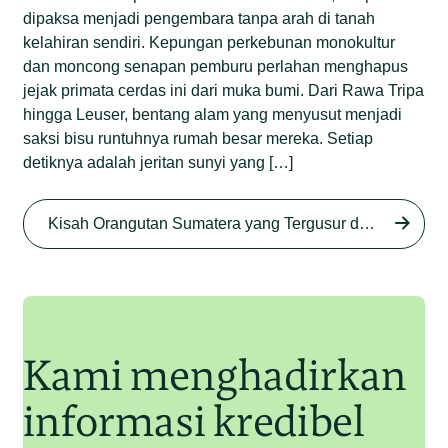
dipaksa menjadi pengembara tanpa arah di tanah
kelahiran sendiri. Kepungan perkebunan monokultur
dan moncong senapan pemburu perlahan menghapus
jejak primata cerdas ini dari muka bumi. Dari Rawa Tripa
hingga Leuser, bentang alam yang menyusut menjadi
saksi bisu runtuhnya rumah besar mereka. Setiap
detiknya adalah jeritan sunyi yang […]
Begini Nasib Orangutan
Sumatera di Rawa Tripa
Kisah Orangutan Sumatera yang Tergusur dari Rumah Sendiri series
Begini Modus Perburuan
Junaidi Hanafiah
27 Agu 2025
Orangutan Sumatera
Junaidi Hanafiah
11 Jul 2025
Kami menghadirkan
informasi kredibel