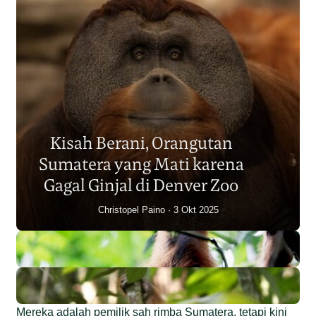
Populasi Orangutan
Sumatera Berkurang 2.700
Kisah Berani, Orangutan
Individu dalam Satu Dekade?
Sumatera yang Mati karena
Junaidi Hanafiah
14 Jul 2026
Gagal Ginjal di Denver Zoo
Christopel Paino
3 Okt 2025
Mereka adalah pemilik sah rimba Sumatera, tetapi kini