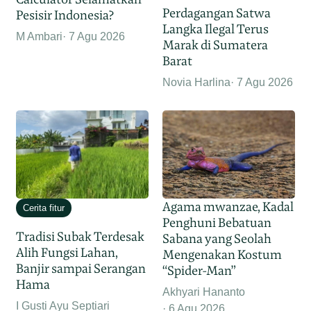
Perdagangan Satwa
Pesisir Indonesia?
Langka Ilegal Terus
M Ambari
7 Agu 2026
Marak di Sumatera
Barat
Novia Harlina
7 Agu 2026
Agama mwanzae, Kadal
Cerita fitur
Penghuni Bebatuan
Tradisi Subak Terdesak
Sabana yang Seolah
Alih Fungsi Lahan,
Mengenakan Kostum
Banjir sampai Serangan
“Spider-Man”
Hama
Akhyari Hananto
I Gusti Ayu Septiari
6 Agu 2026