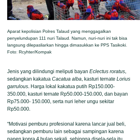
Aparat kepolisian Polres Talaud yang menggagalkan
penyelundupan 111 nuri Talaud. Namun, nuri-nuri ini tak bisa
langsung dilepasliarkan hingga dimasukkan ke PPS Tasikoki.
Foto: Rcyhter/Kompak
Jenis yang dilindungi meliputi bayan
Eclectus roratus
,
sedangkan kakatua
Cacatua alba
, kasturi ternate
Lorius
garrulous
. Harga lokal kakatua putih Rp150.000-
350.000, kasturi ternate Rp50.000-150.000, dan bayan
Rp75.000- 150.000, serta nuri leher ungu sekitar
Rp50.000.
“Motivasi pemburu profesional karena lancar jual beli,
sedangkan pemburu lain sebagai sampingan karena
panen kopra 4 bulan sekali, sehingga disela-sela itu