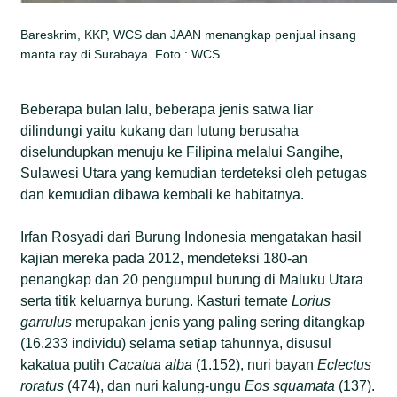
Bareskrim, KKP, WCS dan JAAN menangkap penjual insang
manta ray di Surabaya. Foto : WCS
Beberapa bulan lalu, beberapa jenis satwa liar
dilindungi yaitu kukang dan lutung berusaha
diselundupkan menuju ke Filipina melalui Sangihe,
Sulawesi Utara yang kemudian terdeteksi oleh petugas
dan kemudian dibawa kembali ke habitatnya.
Irfan Rosyadi dari Burung Indonesia mengatakan hasil
kajian mereka pada 2012, mendeteksi 180-an
penangkap dan 20 pengumpul burung di Maluku Utara
serta titik keluarnya burung. Kasturi ternate
Lorius
garrulus
merupakan jenis yang paling sering ditangkap
(16.233 individu) selama setiap tahunnya, disusul
kakatua putih
Cacatua alba
(1.152), nuri bayan
Eclectus
roratus
(474), dan nuri kalung-ungu
Eos squamata
(137).