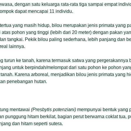
asa, dengan satu keluarga rata-rata tiga sampai empat indiv
lompok dapat mencapai 11 individu.
 tertua yang masih hidup, bilou merupakan jenis primata yang p
atas pohon yang tinggi (lebih dari 20 meter) dengan pakan ya
dan tangkai. Pekik bilou paling sederhana, lebih panjang dan be
real lainnya.
rang turun ke tanah, karena termasuk satwa yang pergerakann
jang untuk berpindah/melompat dari satu pohon ke pohon yang 
tanah. Karena arboreal, menjadikan bilou jenis primata yang h
atan penebangan hutan.
utung mentawai
(Presbytis potenziani)
mempunyai bentuk yang pa
n punggung hitam berkilat, bagian perut berwarna coklat tua, p
jang dan hitam seperti sutera.