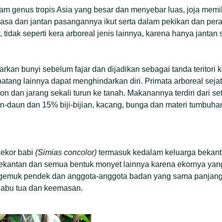
m genus tropis Asia yang besar dan menyebar luas, joja memi
wasa dan jantan pasangannya ikut serta dalam pekikan dan per
 tidak seperti kera arboreal jenis lainnya, karena hanya janta
rkan bunyi sebelum fajar dan dijadikan sebagai tanda teritor
tang lainnya dapat menghindarkan diri. Primata arboreal sejat
hon dan jarang sekali turun ke tanah. Makanannya terdiri dari 
daun dan 15% biji-bijian, kacang, bunga dan materi tumbuhan
ekor babi
(Simias concolor)
termasuk kedalam keluarga bekant
 bekantan dan semua bentuk monyet lainnya karena ekornya ya
 gemuk pendek dan anggota-anggota badan yang sama panjang.
elabu tua dan keemasan.