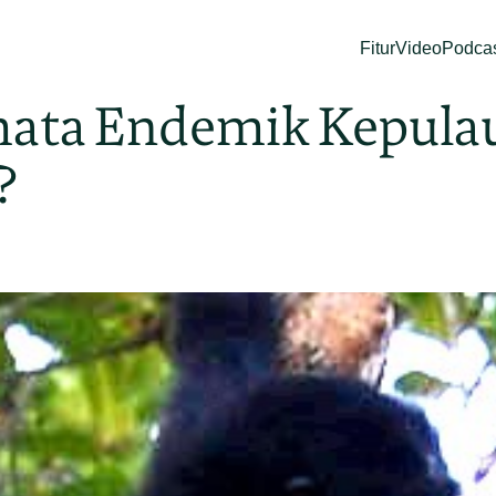
Fitur
Video
Podca
mata Endemik Kepula
?