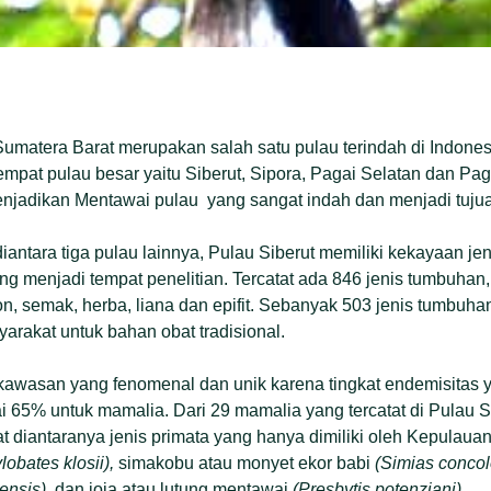
matera Barat merupakan salah satu pulau terindah di Indones
i empat pulau besar yaitu Siberut, Sipora, Pagai Selatan dan Pag
enjadikan Mentawai pulau yang sangat indah dan menjadi tujua
diantara tiga pulau lainnya, Pulau Siberut memiliki kekayaan j
ng menjadi tempat penelitian. Tercatat ada 846 jenis tumbuhan
on, semak, herba, liana dan epifit. Sebanyak 503 jenis tumbuha
arakat untuk bahan obat tradisional.
kawasan yang fenomenal dan unik karena tingkat endemisitas ya
 65% untuk mamalia. Dari 29 mamalia yang tercatat di Pulau Si
 diantaranya jenis primata yang hanya dimiliki oleh Kepulauan
lobates klosii),
simakobu atau monyet ekor babi
(Simias concol
ensis),
dan joja atau lutung mentawai
(Presbytis potenziani)
.