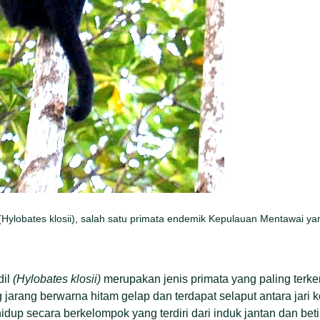
 (Hylobates klosii), salah satu primata endemik Kepulauan Mentawai y
dil
(Hylobates klosii)
merupakan jenis primata yang paling terke
 jarang berwarna hitam gelap dan terdapat selaput antara jari 
idup secara berkelompok yang terdiri dari induk jantan dan be