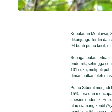
Kepulauan Mentawai, Su
dikunjungi. Terdiri dar
94 buah pulau kecil, m
Sebagai pulau terluas 
endemik, sehingga seri
131 suku, meliputi poh
dimanfaatkan oleh masy
Pulau Siberut menjadi 
15% flora dan mencapai
spesies endemik. Empat
atau siamang kerdil
(Hy
mentawai
(Macaca pag