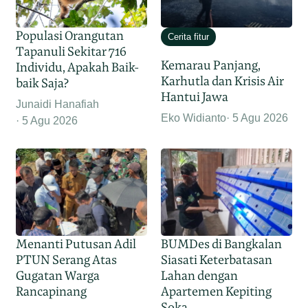
Populasi Orangutan
Cerita fitur
Tapanuli Sekitar 716
Kemarau Panjang,
Individu, Apakah Baik-
Karhutla dan Krisis Air
baik Saja?
Hantui Jawa
Junaidi Hanafiah
Eko Widianto
5 Agu 2026
5 Agu 2026
Menanti Putusan Adil
BUMDes di Bangkalan
PTUN Serang Atas
Siasati Keterbatasan
Gugatan Warga
Lahan dengan
Rancapinang
Apartemen Kepiting
Soka