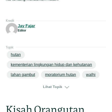
Kredit
Jay Fajar
Editor
Topik
hutan
kementerian lingkungan hidup dan kehutanan
lahan gambut
moratorium hutan
walhi
jambi
kalimantan tengah
Lihat Topik
Kisah Orangutan