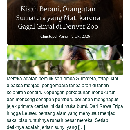
Sumatera Berkurang 2.700
Kisah Berani, Orangutan
Individu dalam Satu Dekade?
Sumatera yang Mati karena
Junaidi Hanafiah
14 Jul 2026
Gagal Ginjal di Denver Zoo
Christopel Paino
3 Okt 2025
Mereka adalah pemilik sah rimba Sumatera, tetapi kini
dipaksa menjadi pengembara tanpa arah di tanah
kelahiran sendiri. Kepungan perkebunan monokultur
dan moncong senapan pemburu perlahan menghapus
jejak primata cerdas ini dari muka bumi. Dari Rawa Tripa
hingga Leuser, bentang alam yang menyusut menjadi
saksi bisu runtuhnya rumah besar mereka. Setiap
detiknya adalah jeritan sunyi yang […]