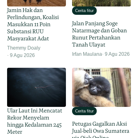
Jamin Hak dan
Cerita fitur
Perlindungan, Koalisi
Jalan Panjang Soge
Masukkan 11 Poin
Natarmage dan Goban
Substansi RUU
Runut Pertahankan
Masyarakat Adat
Tanah Ulayat
Themmy Doaly
Irfan Maulana
9 Agu 2026
9 Agu 2026
Ular Laut Ini Mencatat
Cerita fitur
Rekor Menyelam
Petugas Gagalkan Aksi
hingga Kedalaman 245
Jual-beli Owa Sumatera
Meter
via Ojek Online