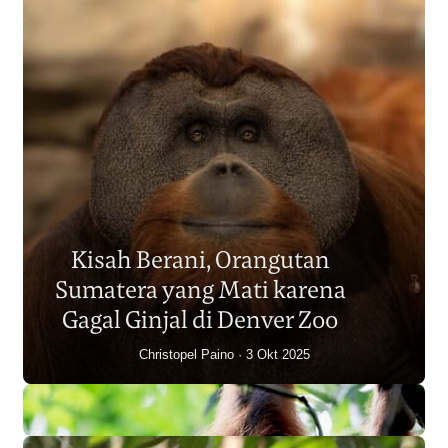
Populasi Orangutan
Sumatera Berkurang 2.700
Kisah Berani, Orangutan
Individu dalam Satu Dekade?
Sumatera yang Mati karena
Junaidi Hanafiah
14 Jul 2026
Gagal Ginjal di Denver Zoo
Christopel Paino
3 Okt 2025