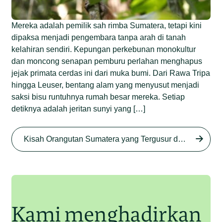
Mereka adalah pemilik sah rimba Sumatera, tetapi kini
dipaksa menjadi pengembara tanpa arah di tanah
kelahiran sendiri. Kepungan perkebunan monokultur
dan moncong senapan pemburu perlahan menghapus
jejak primata cerdas ini dari muka bumi. Dari Rawa Tripa
hingga Leuser, bentang alam yang menyusut menjadi
saksi bisu runtuhnya rumah besar mereka. Setiap
detiknya adalah jeritan sunyi yang […]
Begini Nasib Orangutan
Sumatera di Rawa Tripa
Kisah Orangutan Sumatera yang Tergusur dari Rumah Sendiri series
Begini Modus Perburuan
Junaidi Hanafiah
27 Agu 2025
Orangutan Sumatera
Junaidi Hanafiah
11 Jul 2025
Kami menghadirkan