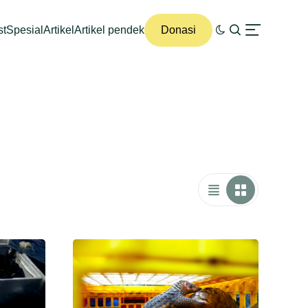
st
Spesial
Artikel
Artikel pendek
Donasi