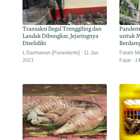
Transaksi Ilegal Trenggiling dan
Pandemi
Landak Dibongkar, Jejaringnya
untuk M
Diselidiki
Berdamp
L Darmawan [Purwokerto]
11 Jan
Falahi M
2021
Fajar
1