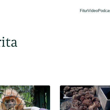
Fitur
Video
Podca
ita