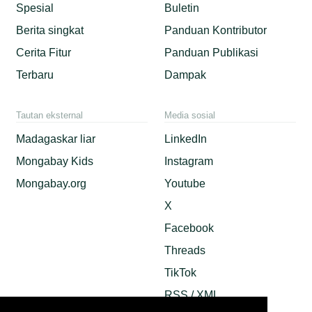
Spesial
Buletin
Berita singkat
Panduan Kontributor
Cerita Fitur
Panduan Publikasi
Terbaru
Dampak
Tautan eksternal
Media sosial
Madagaskar liar
LinkedIn
Mongabay Kids
Instagram
Mongabay.org
Youtube
X
Facebook
Threads
TikTok
RSS / XML