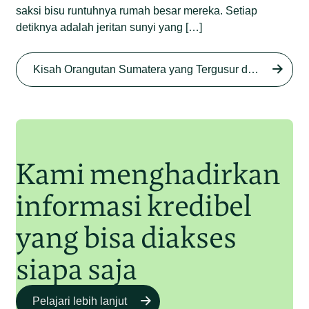
saksi bisu runtuhnya rumah besar mereka. Setiap
detiknya adalah jeritan sunyi yang […]
Begini Nasib Orangutan
Sumatera di Rawa Tripa
Kisah Orangutan Sumatera yang Tergusur dari Rumah Sendiri series
Begini Modus Perburuan
Junaidi Hanafiah
27 Agu 2025
Orangutan Sumatera
Junaidi Hanafiah
11 Jul 2025
Kami menghadirkan
informasi kredibel
yang bisa diakses
siapa saja
Pelajari lebih lanjut