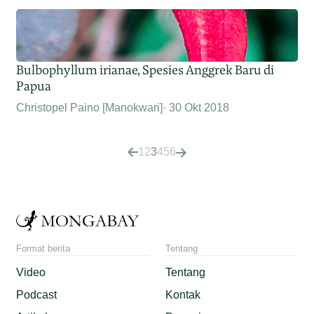
Bulbophyllum irianae, Spesies Anggrek Baru di
Papua
Christopel Paino [Manokwari]
30 Okt 2018
1
2
3
4
5
6
Format berita
Tentang
Video
Tentang
Podcast
Kontak