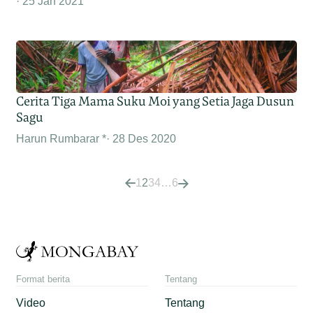
25 Jan 2021
Cerita Tiga Mama Suku Moi yang Setia Jaga Dusun
Sagu
Harun Rumbarar *
28 Des 2020
1
2
3
4
…
6
Format berita
Tentang
Video
Tentang