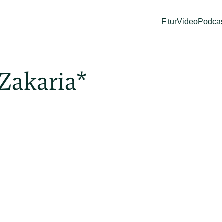
Fitur
Video
Podca
Zakaria*