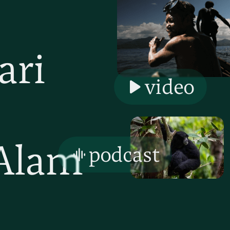
ari
video
Alam
podcast