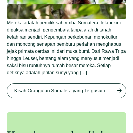
Mereka adalah pemilik sah rimba Sumatera, tetapi kini
dipaksa menjadi pengembara tanpa arah di tanah
kelahiran sendiri. Kepungan perkebunan monokultur
dan moncong senapan pemburu perlahan menghapus
jejak primata cerdas ini dari muka bumi. Dari Rawa Tripa
hingga Leuser, bentang alam yang menyusut menjadi
saksi bisu runtuhnya rumah besar mereka. Setiap
detiknya adalah jeritan sunyi yang […]
Begini Nasib Orangutan
Sumatera di Rawa Tripa
Kisah Orangutan Sumatera yang Tergusur dari Rumah Sendiri series
Begini Modus Perburuan
Junaidi Hanafiah
27 Agu 2025
Orangutan Sumatera
Junaidi Hanafiah
11 Jul 2025