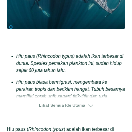
Hiu paus (Rhincodon typus) adalah ikan terbesar di
dunia. Spesies pemakan plankton ini, sudah hidup
sejak 60 juta tahun lalu.
Hiu paus biasa bermigrasi, mengembara ke
perairan tropis dan beriklim hangat. Tubuh besarnya
memiliki corak unik seperti titik-titik dan usia
hidupnya hingga 70 tahun.
Lihat Semua Ide Utama
Di Indonesia, hiu paus memiliki habitat tetap di
Teluk Cendrawasih, Papua Tengah dan Teluk
Hiu paus (
Saleh, Nusa Tenggara Barat. Selain itu, ada juga
Rhincodon typus
) adalah ikan terbesar di