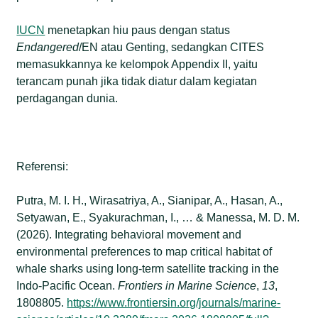
IUCN
menetapkan hiu paus dengan status
Endangered
/EN atau Genting, sedangkan CITES
memasukkannya ke kelompok Appendix II, yaitu
terancam punah jika tidak diatur dalam kegiatan
perdagangan dunia.
Referensi:
Putra, M. I. H., Wirasatriya, A., Sianipar, A., Hasan, A.,
Setyawan, E., Syakurachman, I., … & Manessa, M. D. M.
(2026). Integrating behavioral movement and
environmental preferences to map critical habitat of
whale sharks using long-term satellite tracking in the
Indo-Pacific Ocean.
Frontiers in Marine Science
,
13
,
1808805.
https://www.frontiersin.org/journals/marine-