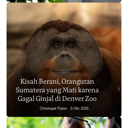
Populasi Orangutan
Sumatera Berkurang 2.700
Kisah Berani, Orangutan
Individu dalam Satu Dekade?
Sumatera yang Mati karena
Junaidi Hanafiah
14 Jul 2026
Gagal Ginjal di Denver Zoo
Christopel Paino
3 Okt 2025