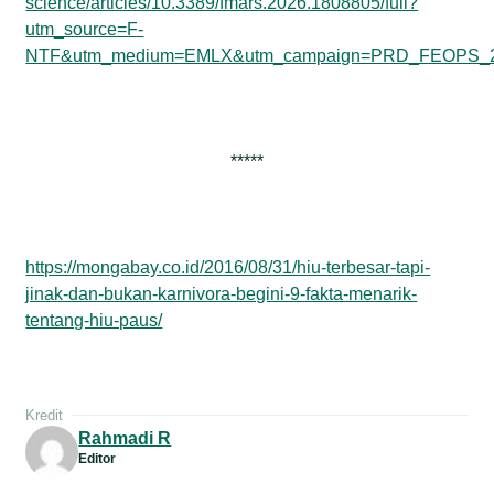
science/articles/10.3389/fmars.2026.1808805/full?
utm_source=F-
NTF&utm_medium=EMLX&utm_campaign=PRD_FEOPS_
*****
https://mongabay.co.id/2016/08/31/hiu-terbesar-tapi-
jinak-dan-bukan-karnivora-begini-9-fakta-menarik-
tentang-hiu-paus/
Kredit
Rahmadi R
Editor