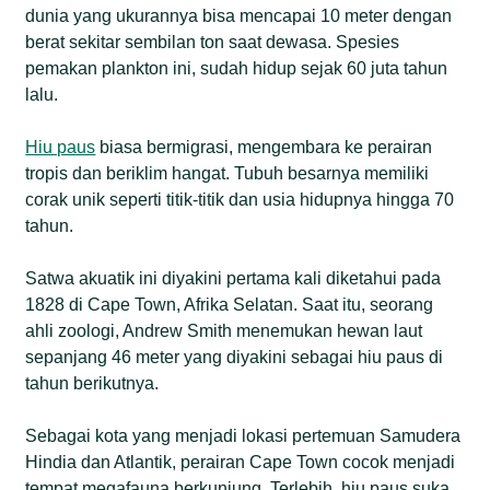
dunia yang ukurannya bisa mencapai 10 meter dengan
Teluk Tomini, Gorontalo, dan Kaimana, Papua
berat sekitar sembilan ton saat dewasa. Spesies
Barat.
pemakan plankton ini, sudah hidup sejak 60 juta tahun
Kebiasaan hiu paus yang suka melintas jarak jauh,
lalu.
ternyata bisa melewati 13 negara dan laut lepas.
Temuan itu didapat setelah penelitian terbaru
Hiu paus
biasa bermigrasi, mengembara ke perairan
(2026) dilakukan pada 70 individu yang ada di
tropis dan beriklim hangat. Tubuh besarnya memiliki
Indonesia selama 10 tahun dari 2015 hingga 2025.
corak unik seperti titik-titik dan usia hidupnya hingga 70
tahun.
Satwa akuatik ini diyakini pertama kali diketahui pada
1828 di Cape Town, Afrika Selatan. Saat itu, seorang
ahli zoologi, Andrew Smith menemukan hewan laut
sepanjang 46 meter yang diyakini sebagai hiu paus di
tahun berikutnya.
Sebagai kota yang menjadi lokasi pertemuan Samudera
Hindia dan Atlantik, perairan Cape Town cocok menjadi
tempat megafauna berkunjung. Terlebih, hiu paus suka