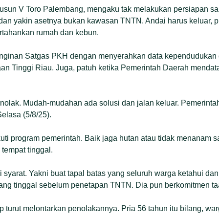
sun V Toro Palembang, mengaku tak melakukan persiapan sam
dan yakin asetnya bukan kawasan TNTN. Andai harus keluar, pr
tahankan rumah dan kebun.
inginan Satgas PKH dengan menyerahkan data kependudukan d
an Tinggi Riau. Juga, patuh ketika Pemerintah Daerah mendat
menolak. Mudah-mudahan ada solusi dan jalan keluar. Pemerint
elasa (5/8/25).
uti program pemerintah. Baik jaga hutan atau tidak menanam saw
tempat tinggal.
i syarat. Yakni buat tapal batas yang seluruh warga ketahui d
 yang tinggal sebelum penetapan TNTN. Dia pun berkomitmen taa
urut melontarkan penolakannya. Pria 56 tahun itu bilang, wa