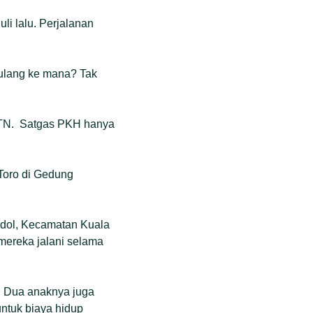
li lalu. Perjalanan
 pulang ke mana? Tak
 TNTN. Satgas PKH hanya
 Toro di Gedung
ndol, Kecamatan Kuala
mereka jalani selama
o. Dua anaknya juga
untuk biaya hidup