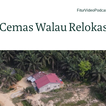
Fitur
Video
Podca
 Cemas Walau Reloka