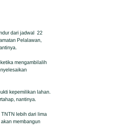
dur dari jadwal 22
camatan Pelalawan,
antinya.
 ketika mengambilalih
enyelesaikan
kti kepemilikan lahan.
tahap, nantinya.
 TNTN lebih dari lima
tah akan membangun