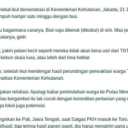
nekat ikut demonstrasi di Kementerian Kehutanan, Jakarta, 21 Ju
tempuh hampir satu minggu dengan bus.
u bagaimana caranya. Biar saja dikeruk (dikubur) di sini. Mau
tanya, getir.
, yakin petani kecil seperti mereka tidak akan kena usir dari
ebun skala luas, atau lebih dari lima hektar.
leh, setelah ikut mendengar hasil perundingan perwakilan warga
markas Kementerian Kehutanan.
bijakan relokasi. Apalagi kabar pemindahan warga ke Pulau Me
au bergambut itu tak cocok dengan komoditas pertanian yang 
ga lokal juga potensial.
ungsikan ke Pati, Jawa Tengah, saat Satgas PKH masuk ke Tor
lhasil, tiap terima hasil panen sawit, dia harus mengirim uang 