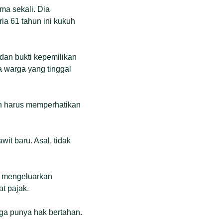
a sekali. Dia
ia 61 tahun ini kukuh
an bukti kepemilikan
a warga yang tinggal
ah harus memperhatikan
it baru. Asal, tidak
an mengeluarkan
t pajak.
rga punya hak bertahan.