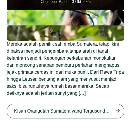
Christopel Paino
3 Okt 2025
Mereka adalah pemilik sah rimba Sumatera, tetapi kini
dipaksa menjadi pengembara tanpa arah di tanah
kelahiran sendiri. Kepungan perkebunan monokultur
dan moncong senapan pemburu perlahan menghapus
jejak primata cerdas ini dari muka bumi. Dari Rawa Tripa
hingga Leuser, bentang alam yang menyusut menjadi
saksi bisu runtuhnya rumah besar mereka. Setiap
detiknya adalah jeritan sunyi yang […]
Begini Nasib Orangutan
Sumatera di Rawa Tripa
Kisah Orangutan Sumatera yang Tergusur dari Rumah Sendiri series
Begini Modus Perburuan
Junaidi Hanafiah
27 Agu 2025
Orangutan Sumatera