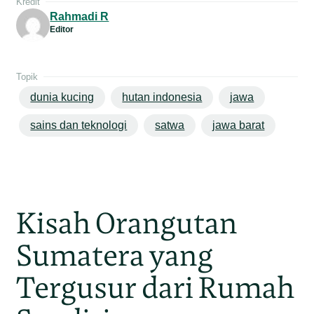
Kredit
Rahmadi R
Editor
Topik
dunia kucing
hutan indonesia
jawa
sains dan teknologi
satwa
jawa barat
Kisah Orangutan
Sumatera yang
Tergusur dari Rumah