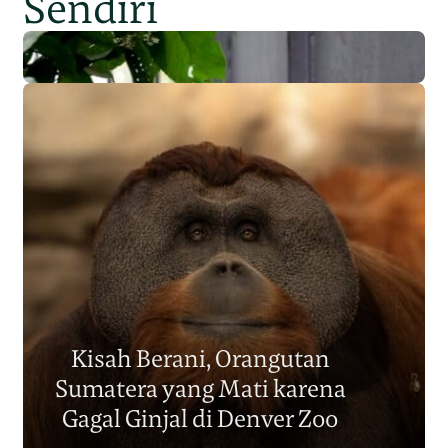
Sendiri
Populasi Orangutan
Sumatera Berkurang 2.700
Kisah Berani, Orangutan
Individu dalam Satu Dekade?
Sumatera yang Mati karena
Junaidi Hanafiah
14 Jul 2026
Gagal Ginjal di Denver Zoo