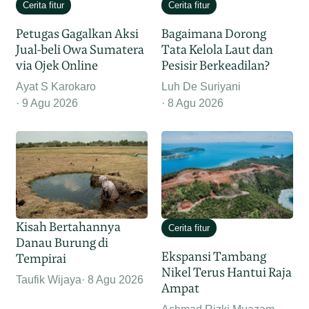
Cerita fitur
Cerita fitur
Petugas Gagalkan Aksi
Bagaimana Dorong
Jual-beli Owa Sumatera
Tata Kelola Laut dan
via Ojek Online
Pesisir Berkeadilan?
Ayat S Karokaro
Luh De Suriyani
9 Agu 2026
8 Agu 2026
Kisah Bertahannya
Cerita fitur
Danau Burung di
Ekspansi Tambang
Tempirai
Nikel Terus Hantui Raja
Taufik Wijaya
8 Agu 2026
Ampat